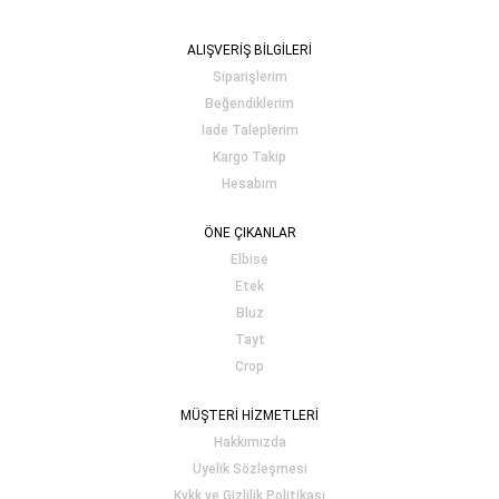
ALIŞVERİŞ BİLGİLERİ
Siparişlerim
Beğendiklerim
İade Taleplerim
Kargo Takip
Hesabım
ÖNE ÇIKANLAR
Elbise
Etek
Bluz
Tayt
Crop
MÜŞTERİ HİZMETLERİ
Hakkımızda
Üyelik Sözleşmesi
Kvkk ve Gizlilik Politikası