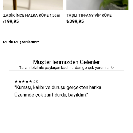
KA KÜPE 1,5cm
TAŞLI TIFFANY VİP KÜPE
BÜYÜK DAMLA MAR
₺399,95
₺249,95
Mutlu Müşterilerimiz
Müşterilerimizden Gelenler
Tarzını bizimle paylaşan kadınlardan gerçek yorumlar ✨
★★★★★
5.0
"Kumaşı, kalıbı ve duruşu gerçekten harika.
Üzerimde çok zarif durdu, bayıldım."