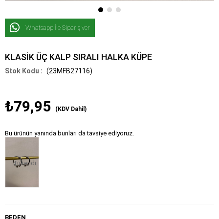
Whatsapp İle Sipariş ver
KLASİK ÜÇ KALP SIRALI HALKA KÜPE
(23MFB27116)
₺79,95
(KDV Dahil)
Bu ürünün yanında bunları da tavsiye ediyoruz.
Tükendi
BEDEN