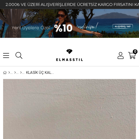
00₺ VE ÜZERİ ALIŞVERİŞLERDE ÜCRETSİZ KARGO FIRSATINI KAÇIRMA
0
KLASİK ÜÇ KALP SIRALI HALKA KÜPE