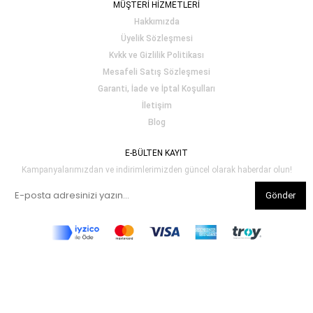
MÜŞTERİ HİZMETLERİ
Hakkımızda
Üyelik Sözleşmesi
Kvkk ve Gizlilik Politikası
Mesafeli Satış Sözleşmesi
Garanti, İade ve İptal Koşulları
İletişim
Blog
E-BÜLTEN KAYIT
Kampanyalarımızdan ve indirimlerimizden güncel olarak haberdar olun!
Gönder