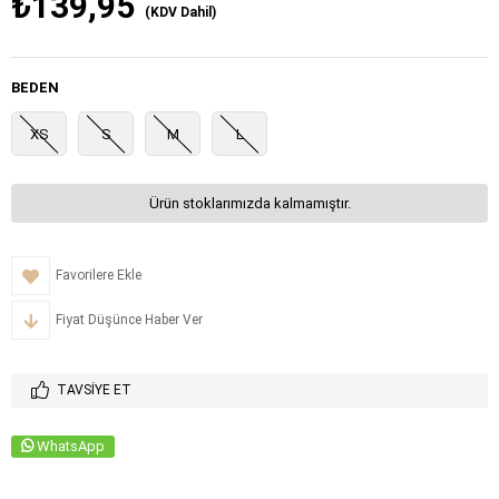
₺139,95
(KDV Dahil)
BEDEN
XS
S
M
L
Ürün stoklarımızda kalmamıştır.
Favorilere Ekle
Fiyat Düşünce Haber Ver
TAVSIYE ET
WhatsApp