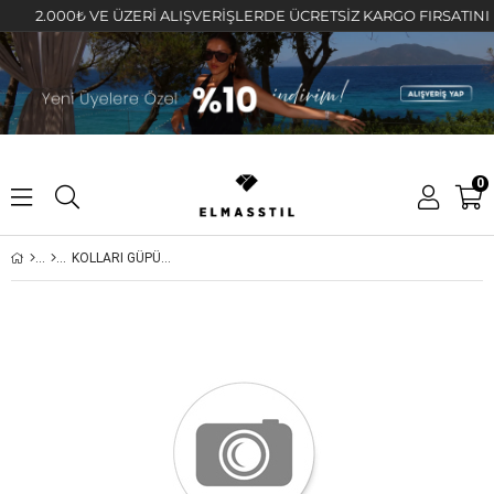
2.000₺ VE ÜZERİ ALIŞVERİŞLERDE ÜCRETSİZ KARGO FIRSATINI KAÇI
0
KOLLARI GÜPÜR DETAYLI T-SHIRT