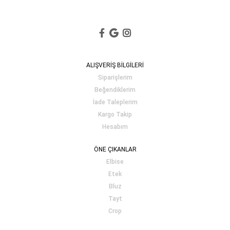
ALIŞVERİŞ BİLGİLERİ
Siparişlerim
Beğendiklerim
İade Taleplerim
Kargo Takip
Hesabım
ÖNE ÇIKANLAR
Elbise
Etek
Bluz
Tayt
Crop