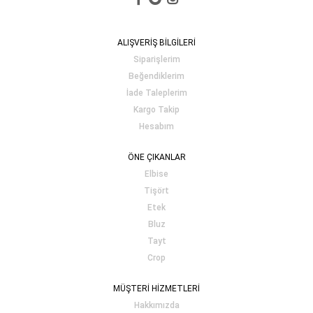
ALIŞVERİŞ BİLGİLERİ
Siparişlerim
Beğendiklerim
İade Taleplerim
Kargo Takip
Hesabım
ÖNE ÇIKANLAR
Elbise
Tişört
Etek
Bluz
Tayt
Crop
MÜŞTERİ HİZMETLERİ
Hakkımızda