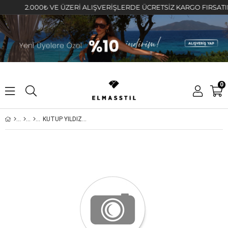
2.000₺ VE ÜZERİ ALIŞVERİŞLERDE ÜCRETSİZ KARGO FIRSATINI K
0
KUTUP YILDIZLI ÇİVİLİ KÜPE