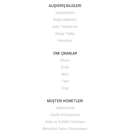
ALIŞVERİŞ BİLGİLERİ
Siparişlerim
Beğendiklerim
İade Taleplerim
Kargo Takip
Hesabım
ÖNE ÇIKANLAR
Elbise
Etek
Bluz
Tayt
Crop
MÜŞTERİ HİZMETLERİ
Hakkımızda
Üyelik Sözleşmesi
Kvkk ve Gizlilik Politikası
Mesafeli Satış Sözleşmesi