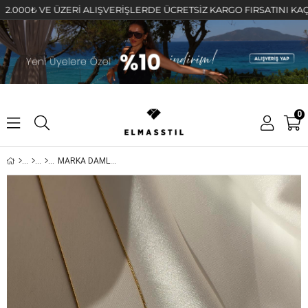
0₺ VE ÜZERİ ALIŞVERİŞLERDE ÜCRETSİZ KARGO FIRSATINI KAÇIRMAYI
0
MARKA DAMLA KOLYE