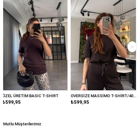
 T-SHIRT
OVERSİZE MASSİMO T-SHİRT/4031
₺599,95
₺599,95
Mutlu Müşterilerimiz