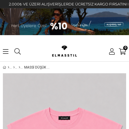
000₺ VE ÜZERİ ALIŞVERİŞLERDE ÜCRETSİZ KARGO FIRSATINI KAÇIRMA
0
MASSİ DÜŞÜK KOL T-SHİRT