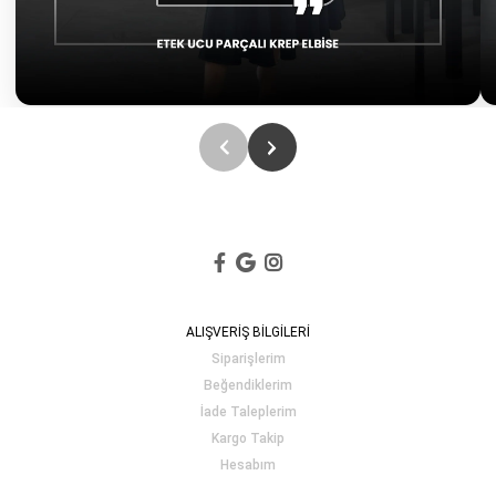
ALIŞVERİŞ BİLGİLERİ
Siparişlerim
Beğendiklerim
İade Taleplerim
Kargo Takip
Hesabım