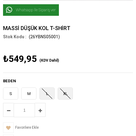
Whatsapp İle Sipariş ver
MASSİ DÜŞÜK KOL T-SHİRT
(26YBNS05001)
₺549,95
(KDV Dahil)
BEDEN
S
M
L
XL
Favorilere Ekle