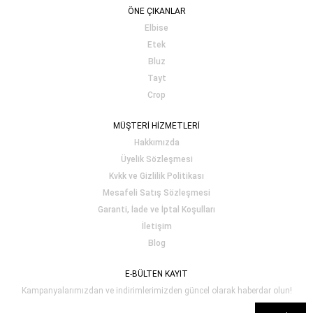
ÖNE ÇIKANLAR
Elbise
Etek
Bluz
Tayt
Crop
MÜŞTERİ HİZMETLERİ
Hakkımızda
Üyelik Sözleşmesi
Kvkk ve Gizlilik Politikası
Mesafeli Satış Sözleşmesi
Garanti, İade ve İptal Koşulları
İletişim
Blog
E-BÜLTEN KAYIT
Kampanyalarımızdan ve indirimlerimizden güncel olarak haberdar olun!