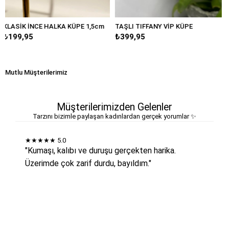
LKA KÜPE 1,5cm
TAŞLI TIFFANY VİP KÜPE
BÜYÜK DAMLA MA
₺399,95
₺249,95
Mutlu Müşterilerimiz
Müşterilerimizden Gelenler
Tarzını bizimle paylaşan kadınlardan gerçek yorumlar ✨
★★★★★
5.0
"Kumaşı, kalıbı ve duruşu gerçekten harika.
Üzerimde çok zarif durdu, bayıldım."