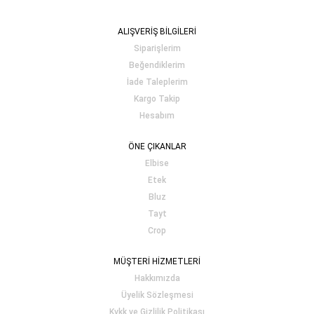
ALIŞVERİŞ BİLGİLERİ
Siparişlerim
Beğendiklerim
İade Taleplerim
Kargo Takip
Hesabım
ÖNE ÇIKANLAR
Elbise
Etek
Bluz
Tayt
Crop
MÜŞTERİ HİZMETLERİ
Hakkımızda
Üyelik Sözleşmesi
Kvkk ve Gizlilik Politikası