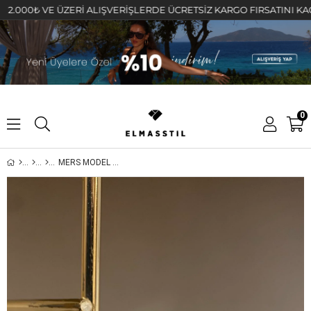
0₺ VE ÜZERİ ALIŞVERİŞLERDE ÜCRETSİZ KARGO FIRSATINI KAÇIRMAY
0
MERS MODEL KÜPE