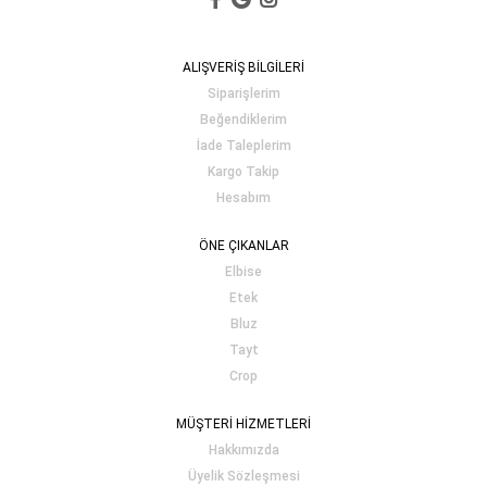
ALIŞVERİŞ BİLGİLERİ
Siparişlerim
Beğendiklerim
İade Taleplerim
Kargo Takip
Hesabım
ÖNE ÇIKANLAR
Elbise
Etek
Bluz
Tayt
Crop
MÜŞTERİ HİZMETLERİ
Hakkımızda
Üyelik Sözleşmesi