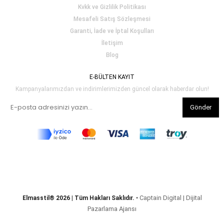
Kvkk ve Gizlilik Politikası
Mesafeli Satış Sözleşmesi
Garanti, İade ve İptal Koşulları
İletişim
Blog
E-BÜLTEN KAYIT
Kampanyalarımızdan ve indirimlerimizden güncel olarak haberdar olun!
Gönder
Captain Digital | Dijital
Elmasstil® 2026 | Tüm Hakları Saklıdır.
•
Pazarlama Ajansı