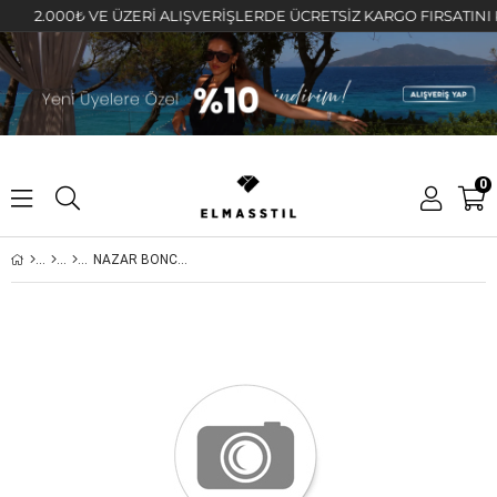
2.000₺ VE ÜZERİ ALIŞVERİŞLERDE ÜCRETSİZ KARGO FIRSATINI KAÇI
0
NAZAR BONCUKLU ZİNCİR MODEL YÜZÜK