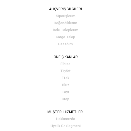
ALIŞVERİŞ BİLGİLERİ
Siparişlerim
Beğendiklerim
İade Taleplerim
Kargo Takip
Hesabım
ÖNE ÇIKANLAR
Elbise
Tişört
Etek
Bluz
Tayt
Crop
MÜŞTERİ HİZMETLERİ
Hakkımızda
Üyelik Sözleşmesi