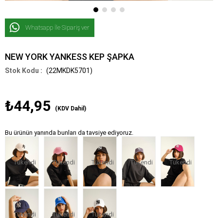
Whatsapp İle Sipariş ver
NEW YORK YANKESS KEP ŞAPKA
(22MKDK5701)
₺44,95
(KDV Dahil)
Bu ürünün yanında bunları da tavsiye ediyoruz.
Tükendi
Tükendi
Tükendi
Tükendi
Tükendi
Tükendi
Tükendi
Tükendi