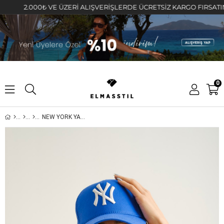
2.000₺ VE ÜZERİ ALIŞVERİŞLERDE ÜCRETSİZ KARGO FIRSATINI KA
0
NEW YORK YANKESS KEP ŞAPKA