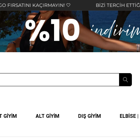
 KAÇIRMAYIN! 🤍
BİZİ TERCİH ETTİĞİNİZ İÇİN T
T GİYİM
ALT GİYİM
DIŞ GİYİM
ELBİSE 