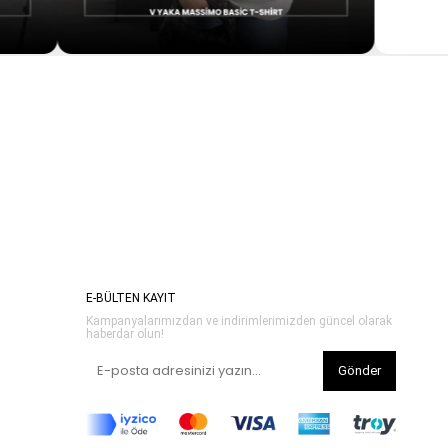
E-BÜLTEN KAYIT
Kampanyalarımızdan ve indirimlerimizden güncel olarak
haberdar olun!
Gönder