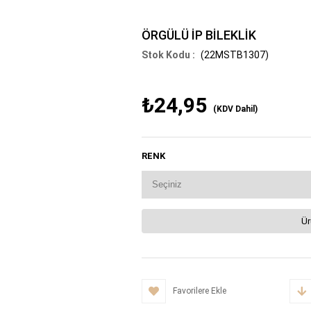
ÖRGÜLÜ İP BİLEKLİK
(22MSTB1307)
₺24,95
(KDV Dahil)
RENK
Ür
Favorilere Ekle