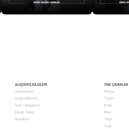
ALIŞVERİŞ BİLGİLERİ
ÖNE ÇIKANLAR
Siparişlerim
Elbise
Beğendiklerim
Tişört
İade Taleplerim
Etek
Kargo Takip
Bluz
Hesabım
Tayt
Crop