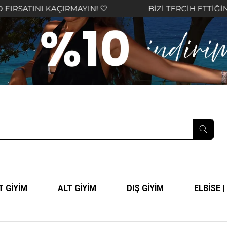
 KAÇIRMAYIN! 🤍
BİZİ TERCİH ETTİĞİNİZ İÇİN TE
T GİYİM
ALT GİYİM
DIŞ GİYİM
ELBİSE 