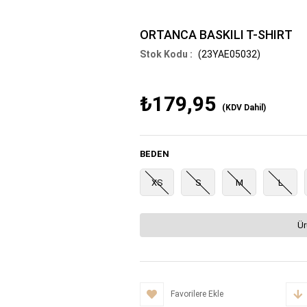
ORTANCA BASKILI T-SHIRT
(23YAE05032)
₺179,95
(KDV Dahil)
BEDEN
XS
S
M
L
Ür
Favorilere Ekle