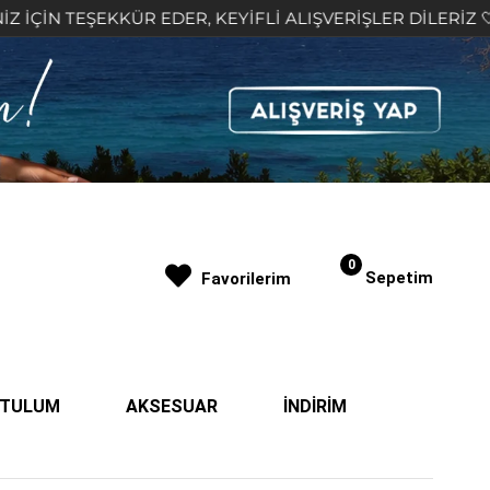
ŞEKKÜR EDER, KEYİFLİ ALIŞVERİŞLER DİLERİZ 🤍
0
Sepetim
Favorilerim
| TULUM
AKSESUAR
İNDİRİM