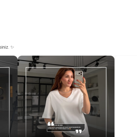
siniz. ✨