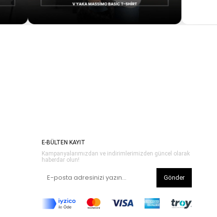
E-BÜLTEN KAYIT
Kampanyalarımızdan ve indirimlerimizden güncel olarak
haberdar olun!
Gönder