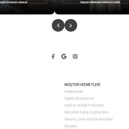
MÜŞTERİ HİZMETLERİ
Hakkımızda
Üyelik Sözleşmesi
Kvkk ve Gizlilik Politikası
Mesafeli Satış Sözleşmesi
Garanti, İade ve İptal Koşulları
İletişim