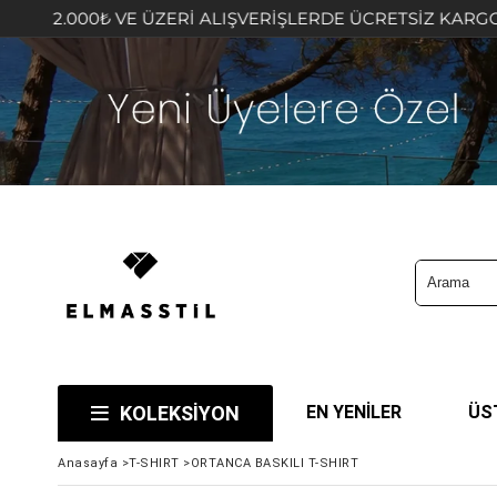
0₺ VE ÜZERİ ALIŞVERİŞLERDE ÜCRETSİZ KARGO FIRSATINI
KOLEKSİYON
EN YENİLER
ÜS
Anasayfa
>
T-SHIRT
>
ORTANCA BASKILI T-SHIRT