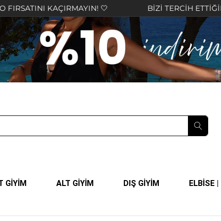
ÇIRMAYIN! 🤍
BİZİ TERCİH ETTİĞİNİZ İÇİN TEŞEK
T GİYİM
ALT GİYİM
DIŞ GİYİM
ELBİSE 