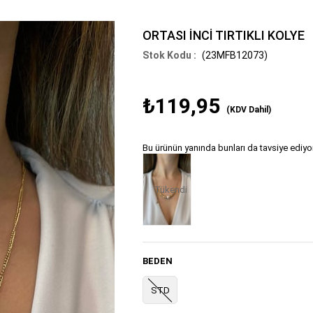
ORTASI İNCİ TIRTIKLI KOLYE
(23MFB12073)
₺119,95
(KDV Dahil)
Bu ürünün yanında bunları da tavsiye ediyo
Tükendi
BEDEN
STD