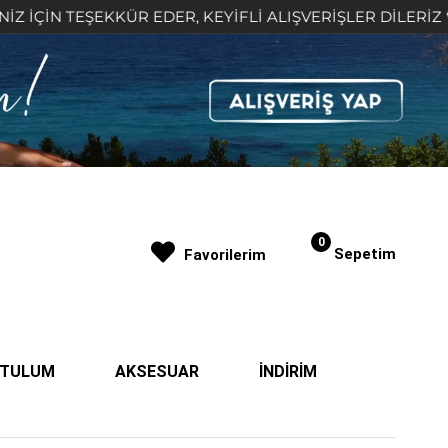
KÜR EDER, KEYİFLİ ALIŞVERİŞLER DİLERİZ 🤍
2.
0
Sepetim
Favorilerim
| TULUM
AKSESUAR
İNDİRİM