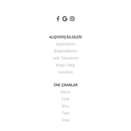
ALIŞVERİŞ BİLGİLERİ
Siparişlerim
Beğendiklerim
İade Taleplerim
Kargo Takip
Hesabım
ÖNE ÇIKANLAR
Elbise
Etek
Bluz
Tayt
Crop