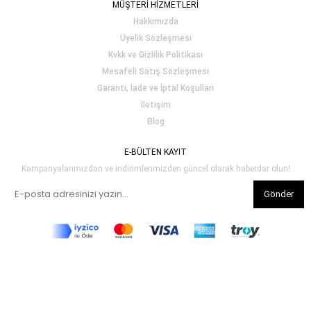
MÜŞTERİ HİZMETLERİ
Hakkımızda
Üyelik Sözleşmesi
Kvkk ve Gizlilik Politikası
Mesafeli Satış Sözleşmesi
Garanti, İade ve İptal Koşulları
İletişim
Blog
E-BÜLTEN KAYIT
Kampanyalarımızdan ve indirimlerimizden güncel olarak haberdar olun!
Gönder