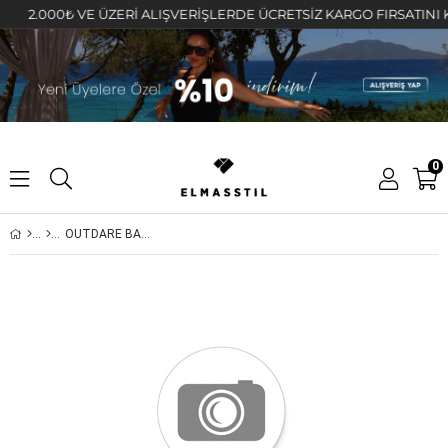
2.000₺ VE ÜZERİ ALIŞVERİŞLERDE ÜCRETSİZ KARGO FIRSATINI KAÇIR
0
OUTDARE BASKILI T-SHIRT