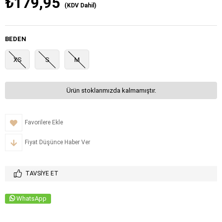
₺179,95
(KDV Dahil)
BEDEN
XS
S
M
Ürün stoklarımızda kalmamıştır.
Favorilere Ekle
Fiyat Düşünce Haber Ver
TAVSIYE ET
WhatsApp