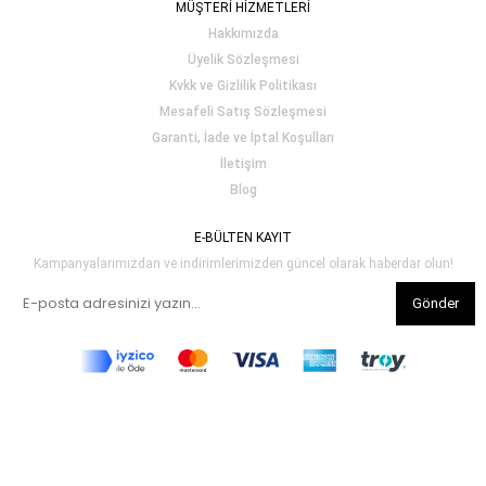
MÜŞTERİ HİZMETLERİ
Hakkımızda
Üyelik Sözleşmesi
Kvkk ve Gizlilik Politikası
Mesafeli Satış Sözleşmesi
Garanti, İade ve İptal Koşulları
İletişim
Blog
E-BÜLTEN KAYIT
Kampanyalarımızdan ve indirimlerimizden güncel olarak haberdar olun!
Gönder