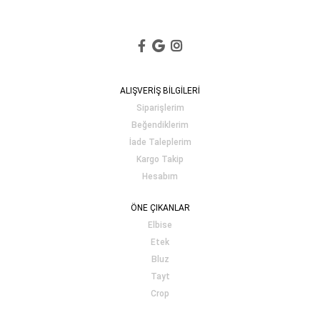
ALIŞVERİŞ BİLGİLERİ
Siparişlerim
Beğendiklerim
İade Taleplerim
Kargo Takip
Hesabım
ÖNE ÇIKANLAR
Elbise
Etek
Bluz
Tayt
Crop