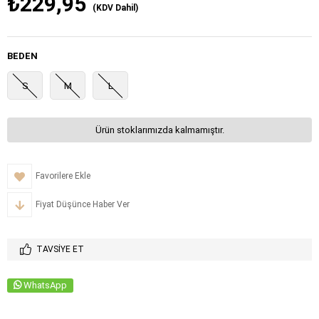
₺229,95
(KDV Dahil)
BEDEN
S
M
L
Ürün stoklarımızda kalmamıştır.
Favorilere Ekle
Fiyat Düşünce Haber Ver
TAVSIYE ET
WhatsApp