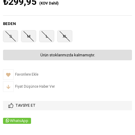
₺299,95
(KDV Dahil)
BEDEN
S
M
L
XL
Ürün stoklarımızda kalmamıştır.
Favorilere Ekle
Fiyat Düşünce Haber Ver
TAVSIYE ET
WhatsApp