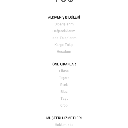
ALIŞVERİŞ BİLGİLERİ
Siparişlerim
Beğendiklerim
İade Taleplerim
Kargo Takip
Hesabım
ÖNE ÇIKANLAR
Elbise
Tişört
Etek
Bluz
Tayt
Crop
MÜŞTERİ HİZMETLERİ
Hakkımızda