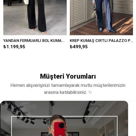
YANDAN FERMUARLI BOL KUMAŞ PANTOLON/20401
KREP KUMAŞ CIRTLI PALAZZO PANTOLON/K038
.199,95
₺499,95
₺38
Müşteri Yorumları
Hemen alışverişinizi tamamlayarak mutlu müşterilerimizin
arasına katılabilirsiniz. ✨