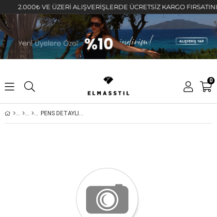
2.000₺ VE ÜZERİ ALIŞVERİŞLERDE ÜCRETSİZ KARGO FIRSATINI KAÇ
0
PENS DETAYLI KREP PANTOLON/015