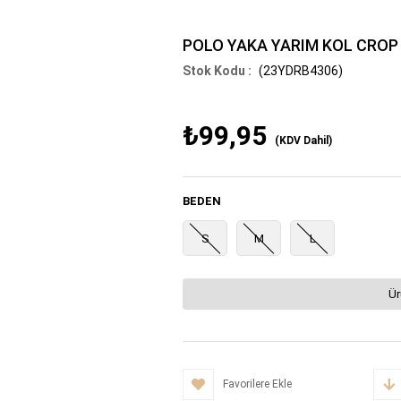
POLO YAKA YARIM KOL CROP
(23YDRB4306)
₺99,95
(KDV Dahil)
BEDEN
S
M
L
Ür
Favorilere Ekle