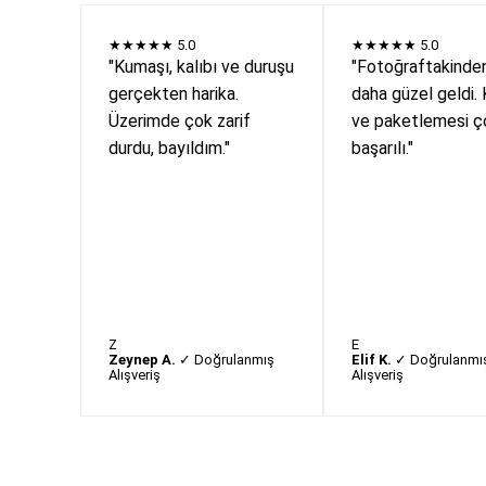
★★★★★
5.0
★★★★★
5.0
"Kumaşı, kalıbı ve duruşu
"Fotoğraftakinde
gerçekten harika.
daha güzel geldi. 
Üzerimde çok zarif
ve paketlemesi ç
durdu, bayıldım."
başarılı."
Z
E
Zeynep A.
✓ Doğrulanmış
Elif K.
✓ Doğrulanmı
Alışveriş
Alışveriş