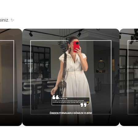
siniz. ✨