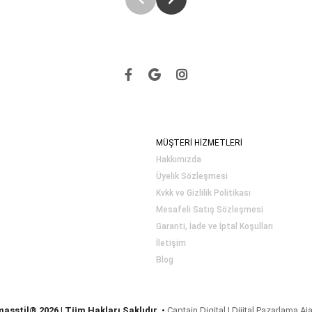
MÜŞTERİ HİZMETLERİ
Hakkımızda
Üyelik Sözleşmesi
Kvkk ve Gizlilik Politikası
Mesafeli Satış Sözleşmesi
Garanti, İade ve İptal Koşulları
İletişim
Blog
masstil® 2026 | Tüm Hakları Saklıdır.
•
Captain Digital | Dijital Pazarlama Aj