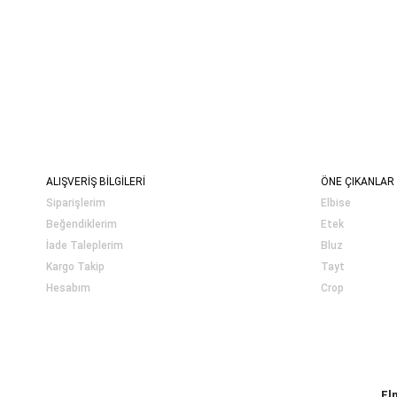
ALIŞVERİŞ BİLGİLERİ
ÖNE ÇIKANLAR
Siparişlerim
Elbise
Beğendiklerim
Etek
İade Taleplerim
Bluz
Kargo Takip
Tayt
Hesabım
Crop
El