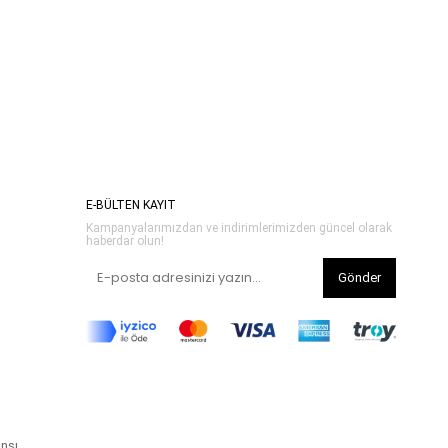
E-BÜLTEN KAYIT
Kampanyalarımızdan ve indirimlerimizden güncel olarak
haberdar olun!
Gönder
ansı