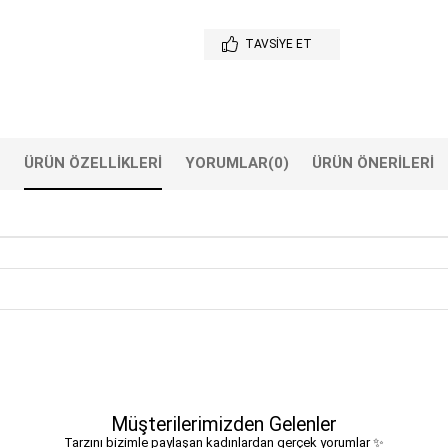
TAVSIYE ET
ÜRÜN ÖZELLIKLERI
YORUMLAR
(0)
ÜRÜN ÖNERILERI
Müşterilerimizden Gelenler
Tarzını bizimle paylaşan kadınlardan gerçek yorumlar ✨