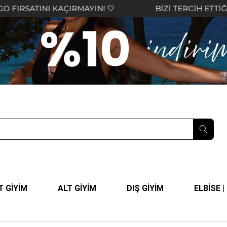
INI KAÇIRMAYIN! 🤍
BİZİ TERCİH ETTİĞİNİZ İÇİN
T GİYİM
ALT GİYİM
DIŞ GİYİM
ELBİSE 