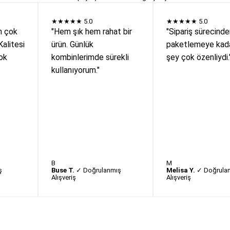
★★★★★
5.0
★★★★★
5.0
n çok
"Hem şık hem rahat bir
"Sipariş sürecind
Kalitesi
ürün. Günlük
paketlemeye kada
ok
kombinlerimde sürekli
şey çok özenliydi.
kullanıyorum."
B
M
ş
Buse T.
✓ Doğrulanmış
Melisa Y.
✓ Doğrula
Alışveriş
Alışveriş