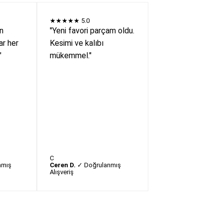
★★★★★
5.0
en
"Yeni favori parçam oldu.
r her
Kesimi ve kalıbı
"
mükemmel."
C
nmış
Ceren D.
✓ Doğrulanmış
Alışveriş