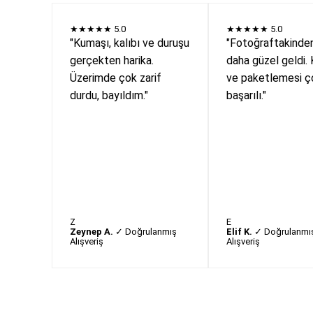
★★★★★
5.0
★★★★★
5.0
"Kumaşı, kalıbı ve duruşu
"Fotoğraftakinde
gerçekten harika.
daha güzel geldi. 
Üzerimde çok zarif
ve paketlemesi ç
durdu, bayıldım."
başarılı."
Z
E
Zeynep A.
✓ Doğrulanmış
Elif K.
✓ Doğrulanmı
Alışveriş
Alışveriş