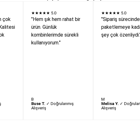
★★★★★
5.0
★★★★★
5.0
n çok
"Hem şık hem rahat bir
"Sipariş sürecind
Kalitesi
ürün. Günlük
paketlemeye kada
ok
kombinlerimde sürekli
şey çok özenliydi.
kullanıyorum."
B
M
ş
Buse T.
✓ Doğrulanmış
Melisa Y.
✓ Doğrula
Alışveriş
Alışveriş