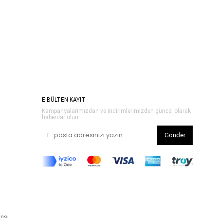
E-BÜLTEN KAYIT
Kampanyalarımızdan ve indirimlerimizden güncel olarak
haberdar olun!
Gönder
ansı