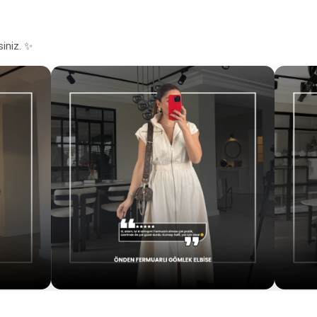
siniz. ✨