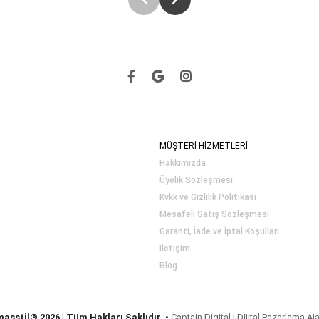
MÜŞTERİ HİZMETLERİ
Hakkımızda
Üyelik Sözleşmesi
Kvkk ve Gizlilik Politikası
Mesafeli Satış Sözleşmesi
Garanti, İade ve İptal Koşulları
İletişim
Blog
masstil® 2026 | Tüm Hakları Saklıdır.
•
Captain Digital | Dijital Pazarlama Aj