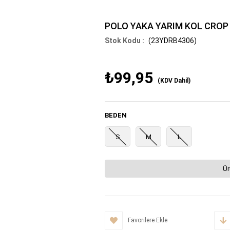
POLO YAKA YARIM KOL CROP
(23YDRB4306)
₺99,95
(KDV Dahil)
BEDEN
S
M
L
Ür
Favorilere Ekle