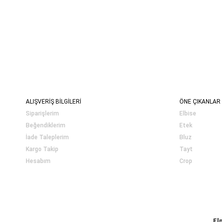
ALIŞVERİŞ BİLGİLERİ
ÖNE ÇIKANLAR
Siparişlerim
Elbise
Beğendiklerim
Etek
İade Taleplerim
Bluz
Kargo Takip
Tayt
Hesabım
Crop
El