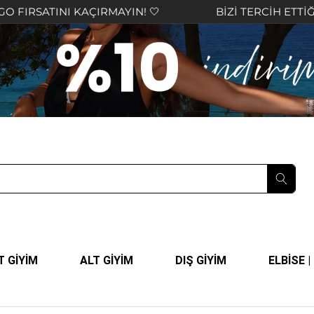
TINI KAÇIRMAYIN! 🤍
BİZİ TERCİH ETTİĞİNİZ İÇ
T GİYİM
ALT GİYİM
DIŞ GİYİM
ELBİSE 