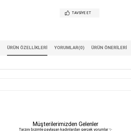
TAVSIYE ET
ÜRÜN ÖZELLIKLERI
YORUMLAR
(0)
ÜRÜN ÖNERILERI
Müşterilerimizden Gelenler
Tarzını bizimle paylaşan kadınlardan gerçek yorumlar ✨