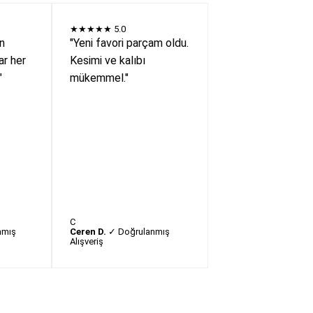
★★★★★
5.0
en
"Yeni favori parçam oldu.
r her
Kesimi ve kalıbı
"
mükemmel."
C
nmış
Ceren D.
✓ Doğrulanmış
Alışveriş