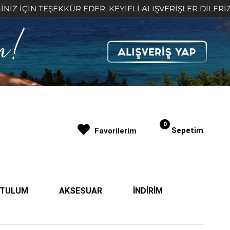
İN TEŞEKKÜR EDER, KEYİFLİ ALIŞVERİŞLER DİLERİZ 🤍
0
Sepetim
Favorilerim
| TULUM
AKSESUAR
İNDİRİM