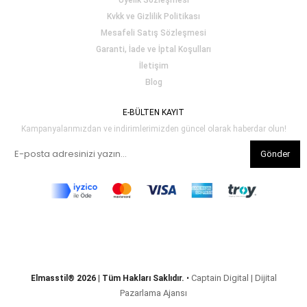
Üyelik Sözleşmesi
Kvkk ve Gizlilik Politikası
Mesafeli Satış Sözleşmesi
Garanti, İade ve İptal Koşulları
İletişim
Blog
E-BÜLTEN KAYIT
Kampanyalarımızdan ve indirimlerimizden güncel olarak haberdar olun!
Gönder
Captain Digital | Dijital
Elmasstil® 2026 | Tüm Hakları Saklıdır.
•
Pazarlama Ajansı