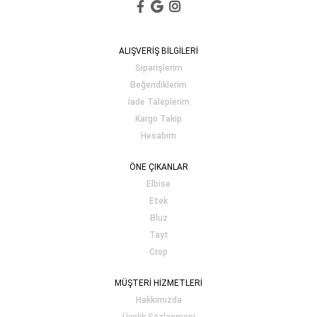
ALIŞVERİŞ BİLGİLERİ
Siparişlerim
Beğendiklerim
İade Taleplerim
Kargo Takip
Hesabım
ÖNE ÇIKANLAR
Elbise
Etek
Bluz
Tayt
Crop
MÜŞTERİ HİZMETLERİ
Hakkımızda