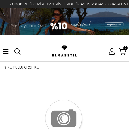
2.000₺ VE ÜZERİ ALIŞVERİŞLERDE ÜCRETSİZ KARGO FIRSATINI KAÇ
0
PULLU CROP KAZAK/4124