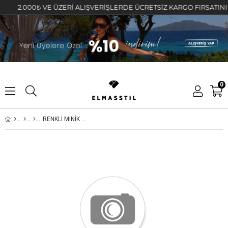
2.000₺ VE ÜZERİ ALIŞVERİŞLERDE ÜCRETSİZ KARGO FIRSATINI KAÇI
0
RENKLİ MİNİK TAŞLI KÜPE 7mm