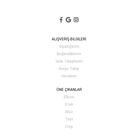
ALIŞVERİŞ BİLGİLERİ
Siparişlerim
Beğendiklerim
İade Taleplerim
Kargo Takip
Hesabım
ÖNE ÇIKANLAR
Elbise
Etek
Bluz
Tayt
Crop