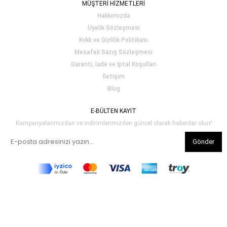
MÜŞTERİ HİZMETLERİ
Hakkımızda
Üyelik Sözleşmesi
Kvkk ve Gizlilik Politikası
Mesafeli Satış Sözleşmesi
Garanti, İade ve İptal Koşulları
İletişim
Blog
E-BÜLTEN KAYIT
Kampanyalarımızdan ve indirimlerimizden güncel olarak haberdar olun!
Gönder