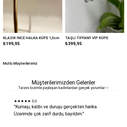
SİK İNCE HALKA KÜPE 1,5cm
TAŞLI TIFFANY VİP KÜPE
BÜYÜ
9,95
₺399,95
₺249
Mutlu Müşterilerimiz
Müşterilerimizden Gelenler
Tarzını bizimle paylaşan kadınlardan gerçek yorumlar ✨
★★★★★
5.0
"Kumaşı, kalıbı ve duruşu gerçekten harika.
Üzerimde çok zarif durdu, bayıldım."