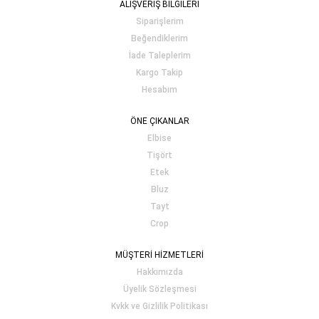
ALIŞVERİŞ BİLGİLERİ
Siparişlerim
Beğendiklerim
İade Taleplerim
Kargo Takip
Hesabım
ÖNE ÇIKANLAR
Elbise
Tişört
Etek
Bluz
Tayt
Crop
MÜŞTERİ HİZMETLERİ
Hakkımızda
Üyelik Sözleşmesi
Kvkk ve Gizlilik Politikası