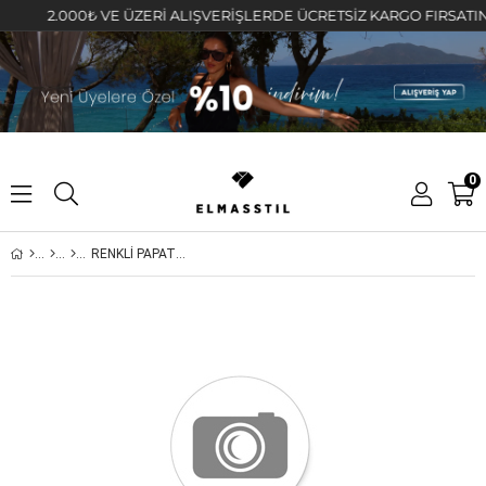
2.000₺ VE ÜZERİ ALIŞVERİŞLERDE ÜCRETSİZ KARGO FIRSATINI K
0
RENKLİ PAPATYA MİNİ TOKA 24'LÜ