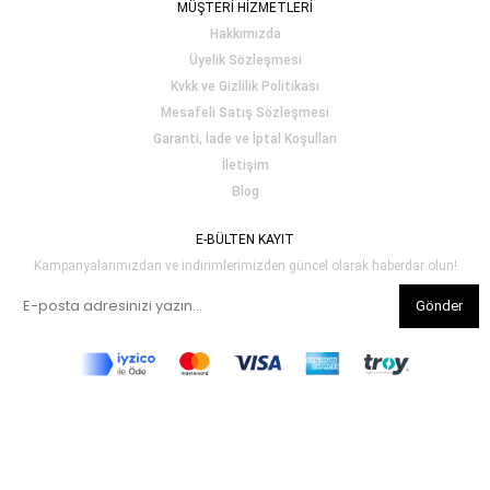
MÜŞTERİ HİZMETLERİ
Hakkımızda
Üyelik Sözleşmesi
Kvkk ve Gizlilik Politikası
Mesafeli Satış Sözleşmesi
Garanti, İade ve İptal Koşulları
İletişim
Blog
E-BÜLTEN KAYIT
Kampanyalarımızdan ve indirimlerimizden güncel olarak haberdar olun!
Gönder