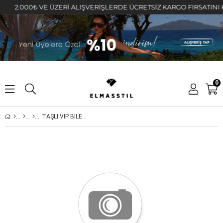
2.000₺ VE ÜZERİ ALIŞVERİŞLERDE ÜCRETSİZ KARGO FIRSATINI KAÇIR
0
TAŞLI VIP BİLEZİK 300