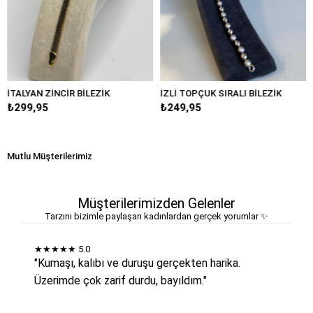
N ZİNCİR BİLEZİK
İZLİ TOPÇUK SIRALI BİLEZİK
DENİZ K
95
₺249,95
₺249,9
Mutlu Müşterilerimiz
Müşterilerimizden Gelenler
Tarzını bizimle paylaşan kadınlardan gerçek yorumlar ✨
★★★★★
5.0
"Kumaşı, kalıbı ve duruşu gerçekten harika.
Üzerimde çok zarif durdu, bayıldım."