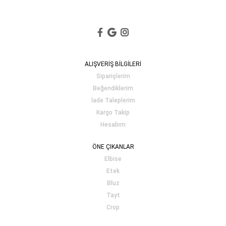
ALIŞVERİŞ BİLGİLERİ
Siparişlerim
Beğendiklerim
İade Taleplerim
Kargo Takip
Hesabım
ÖNE ÇIKANLAR
Elbise
Etek
Bluz
Tayt
Crop