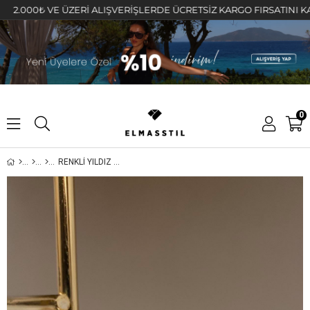
000₺ VE ÜZERİ ALIŞVERİŞLERDE ÜCRETSİZ KARGO FIRSATINI KAÇIRMA
0
RENKLİ YILDIZ SARKINTILI KÜPE