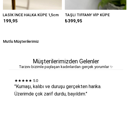
KA KÜPE 1,5cm
TAŞLI TIFFANY VİP KÜPE
BÜYÜK DAMLA MAR
₺399,95
₺249,95
Mutlu Müşterilerimiz
Müşterilerimizden Gelenler
Tarzını bizimle paylaşan kadınlardan gerçek yorumlar ✨
★★★★★
5.0
"Kumaşı, kalıbı ve duruşu gerçekten harika.
Üzerimde çok zarif durdu, bayıldım."