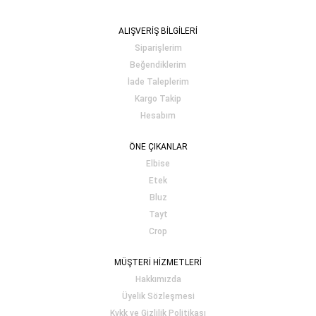
ALIŞVERİŞ BİLGİLERİ
Siparişlerim
Beğendiklerim
İade Taleplerim
Kargo Takip
Hesabım
ÖNE ÇIKANLAR
Elbise
Etek
Bluz
Tayt
Crop
MÜŞTERİ HİZMETLERİ
Hakkımızda
Üyelik Sözleşmesi
Kvkk ve Gizlilik Politikası