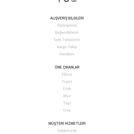
ALIŞVERİŞ BİLGİLERİ
Siparişlerim
Beğendiklerim
İade Taleplerim
Kargo Takip
Hesabım
ÖNE ÇIKANLAR
Elbise
Tişört
Etek
Bluz
Tayt
Crop
MÜŞTERİ HİZMETLERİ
Hakkımızda