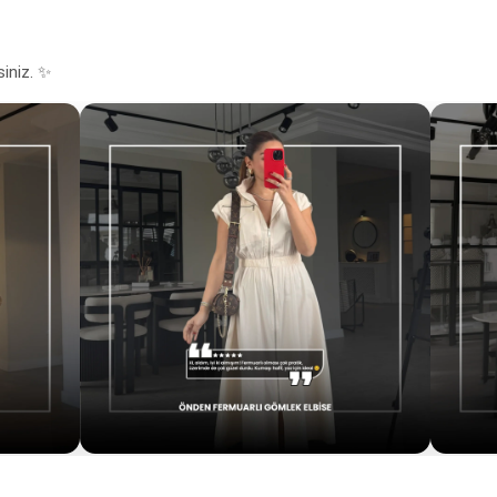
siniz. ✨