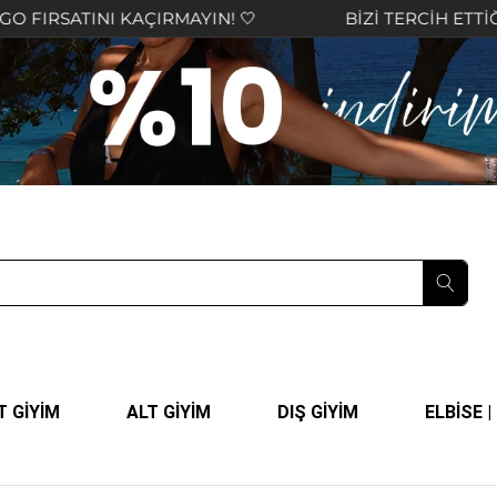
INI KAÇIRMAYIN! 🤍
BİZİ TERCİH ETTİĞİNİZ İÇİ
T GİYİM
ALT GİYİM
DIŞ GİYİM
ELBİSE 