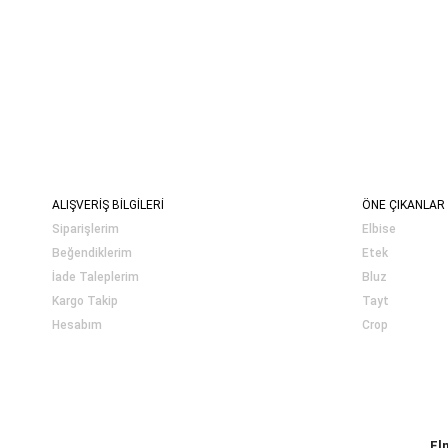
ALIŞVERİŞ BİLGİLERİ
ÖNE ÇIKANLAR
Siparişlerim
Elbise
Beğendiklerim
Etek
İade Taleplerim
Bluz
Kargo Takip
Tayt
Hesabım
Crop
El