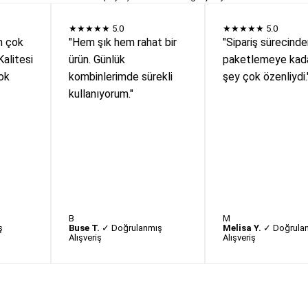
★★★★★
5.0
★★★★★
5.0
n çok
"Hem şık hem rahat bir
"Sipariş sürecind
Kalitesi
ürün. Günlük
paketlemeye kada
ok
kombinlerimde sürekli
şey çok özenliydi.
kullanıyorum."
B
M
ş
Buse T.
✓ Doğrulanmış
Melisa Y.
✓ Doğrula
Alışveriş
Alışveriş