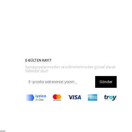
E-BÜLTEN KAYIT
Kampanyalarımızdan ve indirimlerimizden güncel olarak
haberdar olun!
Gönder
ansı