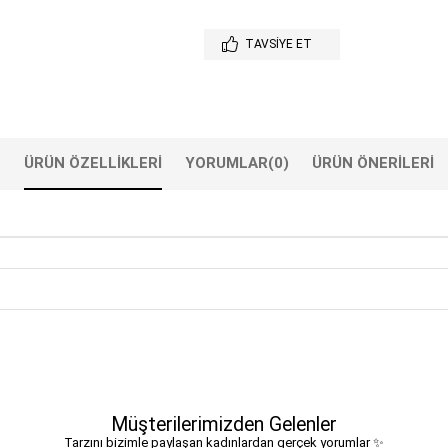
TAVSIYE ET
ÜRÜN ÖZELLIKLERI
YORUMLAR
(0)
ÜRÜN ÖNERILERI
Müşterilerimizden Gelenler
Tarzını bizimle paylaşan kadınlardan gerçek yorumlar ✨