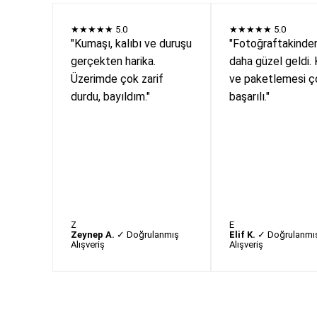
★★★★★
5.0
★★★★★
5.0
"Kumaşı, kalıbı ve duruşu
"Fotoğraftakinde
gerçekten harika.
daha güzel geldi. 
Üzerimde çok zarif
ve paketlemesi ç
durdu, bayıldım."
başarılı."
Z
E
Zeynep A.
✓ Doğrulanmış
Elif K.
✓ Doğrulanmı
Alışveriş
Alışveriş