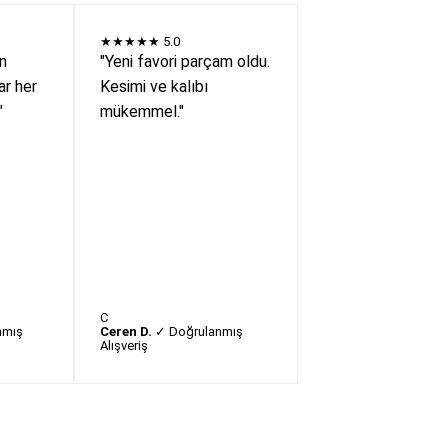
★★★★★
5.0
en
"Yeni favori parçam oldu.
r her
Kesimi ve kalıbı
"
mükemmel."
C
nmış
Ceren D.
✓ Doğrulanmış
Alışveriş