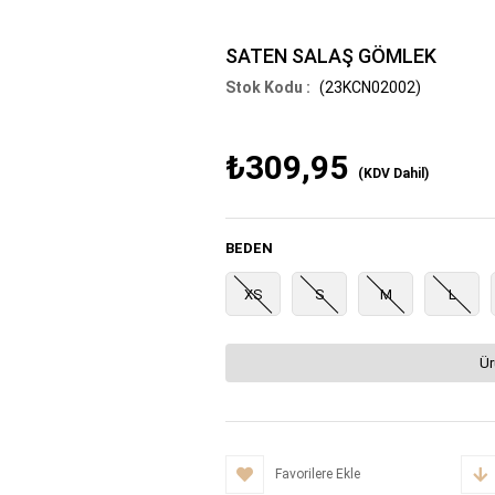
SATEN SALAŞ GÖMLEK
(23KCN02002)
₺309,95
(KDV Dahil)
BEDEN
XS
S
M
L
Ür
Favorilere Ekle