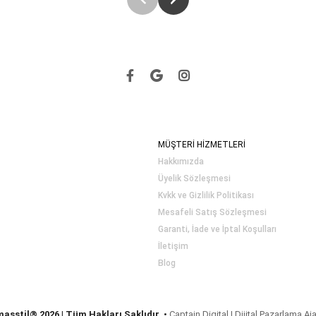
MÜŞTERİ HİZMETLERİ
Hakkımızda
Üyelik Sözleşmesi
Kvkk ve Gizlilik Politikası
Mesafeli Satış Sözleşmesi
Garanti, İade ve İptal Koşulları
İletişim
Blog
masstil® 2026 | Tüm Hakları Saklıdır.
•
Captain Digital | Dijital Pazarlama Aj