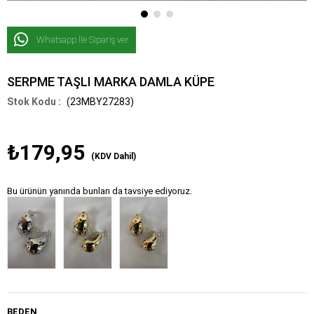
Whatsapp İle Sipariş ver
SERPME TAŞLI MARKA DAMLA KÜPE
(23MBY27283)
₺179,95
(KDV Dahil)
Bu ürünün yanında bunları da tavsiye ediyoruz.
Tükendi
Tükendi
Tükendi
BEDEN