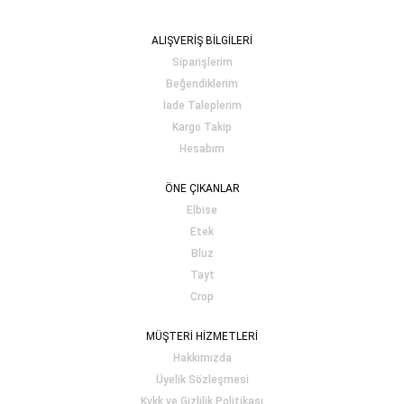
ALIŞVERİŞ BİLGİLERİ
Siparişlerim
Beğendiklerim
İade Taleplerim
Kargo Takip
Hesabım
ÖNE ÇIKANLAR
Elbise
Etek
Bluz
Tayt
Crop
MÜŞTERİ HİZMETLERİ
Hakkımızda
Üyelik Sözleşmesi
Kvkk ve Gizlilik Politikası