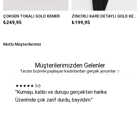
I GOLD KEMER
ZİNCİRLİ KARE DETAYLI GOLD KEMER
MM TOKALI GOL
₺199,95
₺249,95
Mutlu Müşterilerimiz
Müşterilerimizden Gelenler
Tarzını bizimle paylaşan kadınlardan gerçek yorumlar ✨
★★★★★
5.0
"Kumaşı, kalıbı ve duruşu gerçekten harika.
Üzerimde çok zarif durdu, bayıldım."