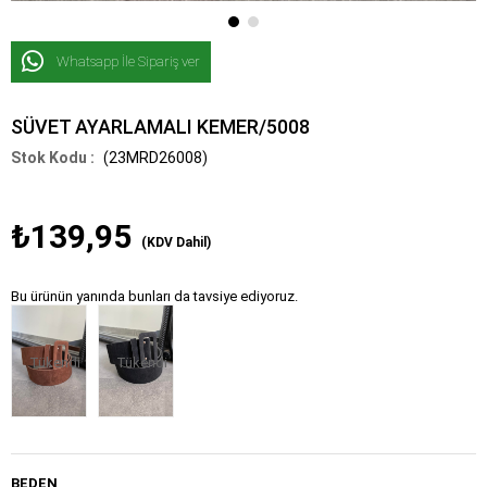
Whatsapp İle Sipariş ver
SÜVET AYARLAMALI KEMER/5008
(23MRD26008)
₺139,95
(KDV Dahil)
Bu ürünün yanında bunları da tavsiye ediyoruz.
Tükendi
Tükendi
BEDEN