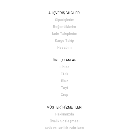
ALIŞVERİŞ BİLGİLERİ
Siparişlerim
Beğendiklerim
İade Taleplerim
Kargo Takip
Hesabım
ÖNE ÇIKANLAR
Elbise
Etek
Bluz
Tayt
Crop
MÜŞTERİ HİZMETLERİ
Hakkımızda
Üyelik Sözleşmesi
Kvkk ve Gizlilik Politikası