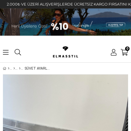
000₺ VE ÜZERİ ALIŞVERİŞLERDE ÜCRETSİZ KARGO FIRSATINI KAÇIRMA
0
SÜVET AYARLAMALI KEMER/5008