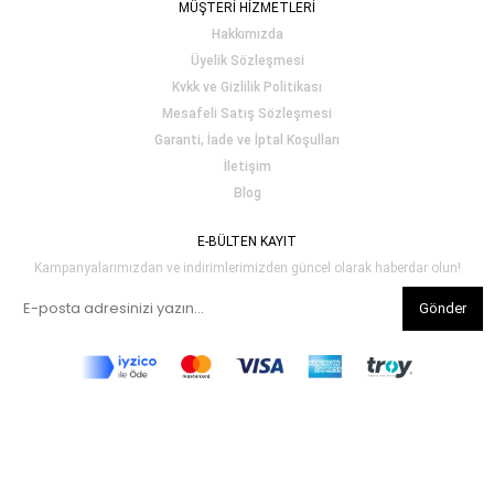
MÜŞTERİ HİZMETLERİ
Hakkımızda
Üyelik Sözleşmesi
Kvkk ve Gizlilik Politikası
Mesafeli Satış Sözleşmesi
Garanti, İade ve İptal Koşulları
İletişim
Blog
E-BÜLTEN KAYIT
Kampanyalarımızdan ve indirimlerimizden güncel olarak haberdar olun!
Gönder