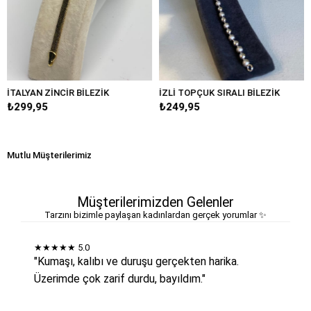
 ZİNCİR BİLEZİK
İZLİ TOPÇUK SIRALI BİLEZİK
DENİZ KA
95
₺249,95
₺249,95
Mutlu Müşterilerimiz
Müşterilerimizden Gelenler
Tarzını bizimle paylaşan kadınlardan gerçek yorumlar ✨
★★★★★
5.0
"Kumaşı, kalıbı ve duruşu gerçekten harika.
Üzerimde çok zarif durdu, bayıldım."