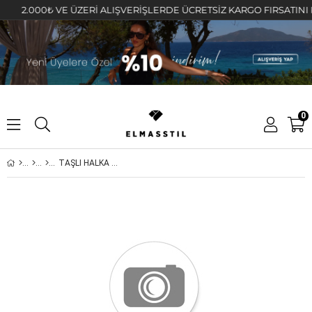
2.000₺ VE ÜZERİ ALIŞVERİŞLERDE ÜCRETSİZ KARGO FIRSATINI KAÇI
0
TAŞLI HALKA GEÇMELİ BİLEZİK