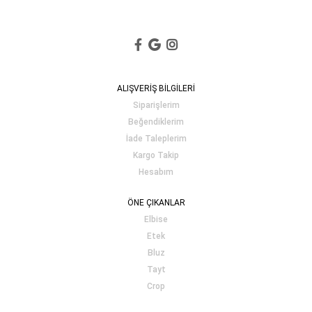
ALIŞVERİŞ BİLGİLERİ
Siparişlerim
Beğendiklerim
İade Taleplerim
Kargo Takip
Hesabım
ÖNE ÇIKANLAR
Elbise
Etek
Bluz
Tayt
Crop