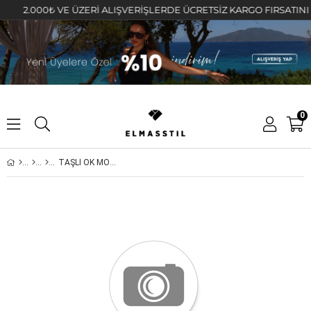
2.000₺ VE ÜZERİ ALIŞVERİŞLERDE ÜCRETSİZ KARGO FIRSATINI KAÇI
0
TAŞLI OK MODEL ÜÇLÜ KÜPE