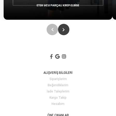
ALIŞVERİŞ BİLGİLERİ
Siparişlerim
Beğendiklerim
İade Taleplerim
Kargo Takip
Hesabım
ÖNE ÇIKANLAR