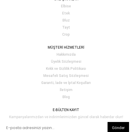
Elbise
Etek
Bluz
Tayt
Crop
MÜŞTERİ HİZMETLERİ
Hakkımızda
Üyelik Sözleşmesi
Kvkk ve Gizlilik Politikası
Mesafeli Satış Sözleşmesi
Garanti, İade ve İptal Koşulları
İletişim
Blog
E-BÜLTEN KAYIT
Kampanyalarımızdan ve indirimlerimizden güncel olarak haberdar olun!
Gönder