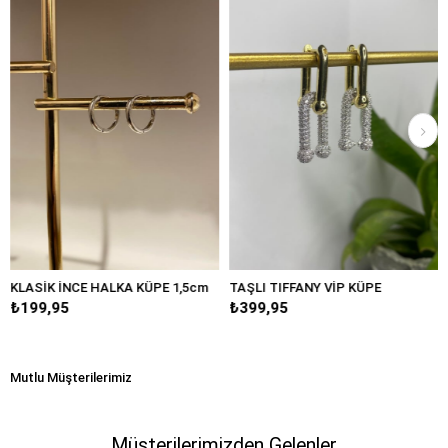
 İNCE HALKA KÜPE 1,5cm
TAŞLI TIFFANY VİP KÜPE
BÜYÜK D
95
₺399,95
₺249,9
Mutlu Müşterilerimiz
Müşterilerimizden Gelenler