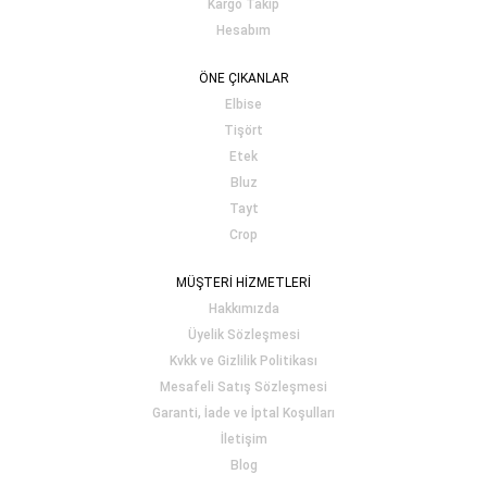
Kargo Takip
Hesabım
ÖNE ÇIKANLAR
Elbise
Tişört
Etek
Bluz
Tayt
Crop
MÜŞTERİ HİZMETLERİ
Hakkımızda
Üyelik Sözleşmesi
Kvkk ve Gizlilik Politikası
Mesafeli Satış Sözleşmesi
Garanti, İade ve İptal Koşulları
İletişim
Blog