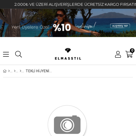
2.000₺ VE ÜZERİ ALIŞVERİŞLERDE ÜCRETSİZ KARGO FIRSATINI K
0
TEKLİ HİJYENİK PAKET YÜZ MASKESİ