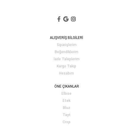
ALIŞVERİŞ BİLGİLERİ
Siparişlerim
Beğendiklerim
İade Taleplerim
Kargo Takip
Hesabım
ÖNE ÇIKANLAR
Elbise
Etek
Bluz
Tayt
Crop