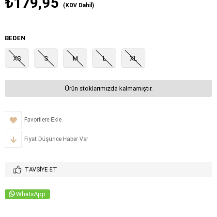
₺179,95
(KDV Dahil)
BEDEN
XS
S
M
L
XL
Ürün stoklarımızda kalmamıştır.
Favorilere Ekle
Fiyat Düşünce Haber Ver
TAVSIYE ET
WhatsApp