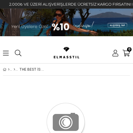
2.000₺ VE ÜZERİ ALIŞVERİŞLERDE ÜCRETSİZ KARGO FIRSATINI KAÇIR
0
THE BEST İS BASKILI T-SHIRT