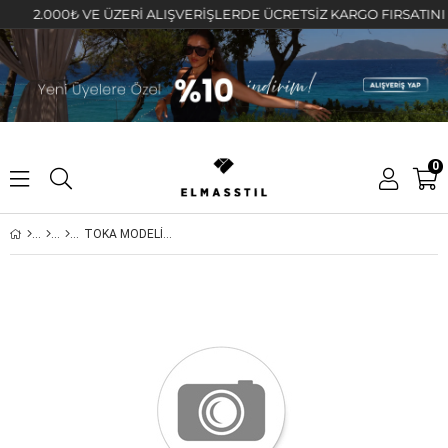
2.000₺ VE ÜZERİ ALIŞVERİŞLERDE ÜCRETSİZ KARGO FIRSATINI KAÇ
0
TOKA MODELİ 6,5/20