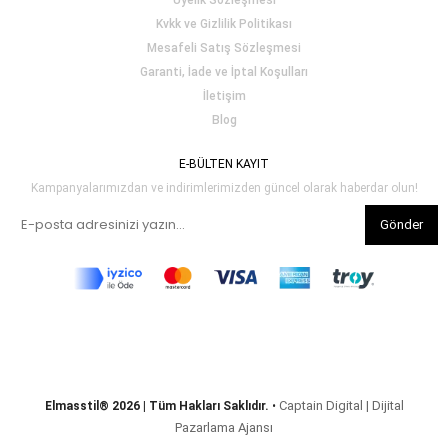
Üyelik Sözleşmesi
Kvkk ve Gizlilik Politikası
Mesafeli Satış Sözleşmesi
Garanti, İade ve İptal Koşulları
İletişim
Blog
E-BÜLTEN KAYIT
Kampanyalarımızdan ve indirimlerimizden güncel olarak haberdar olun!
Gönder
Captain Digital | Dijital
Elmasstil® 2026 | Tüm Hakları Saklıdır.
•
Pazarlama Ajansı