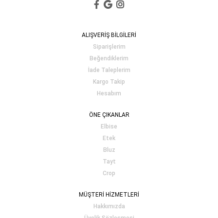
ALIŞVERİŞ BİLGİLERİ
Siparişlerim
Beğendiklerim
İade Taleplerim
Kargo Takip
Hesabım
ÖNE ÇIKANLAR
Elbise
Etek
Bluz
Tayt
Crop
MÜŞTERİ HİZMETLERİ
Hakkımızda