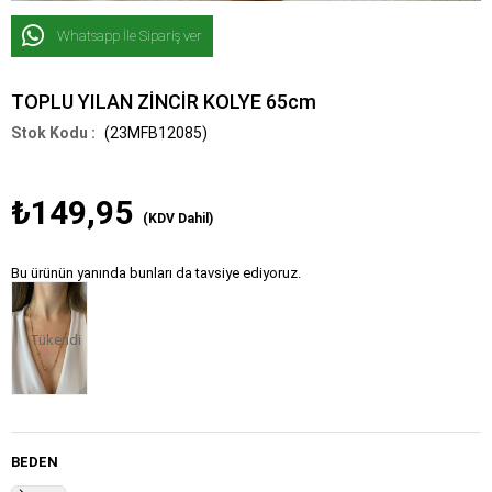
Whatsapp İle Sipariş ver
TOPLU YILAN ZİNCİR KOLYE 65cm
(23MFB12085)
₺149,95
(KDV Dahil)
Bu ürünün yanında bunları da tavsiye ediyoruz.
Tükendi
BEDEN