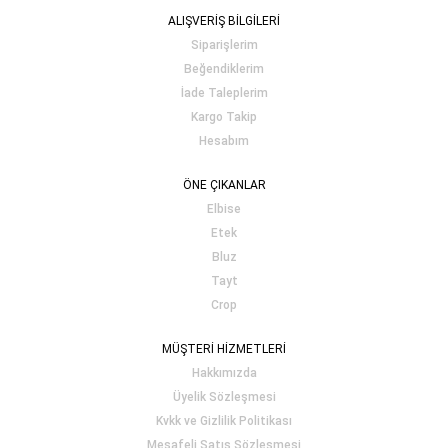
ALIŞVERİŞ BİLGİLERİ
Siparişlerim
Beğendiklerim
İade Taleplerim
Kargo Takip
Hesabım
ÖNE ÇIKANLAR
Elbise
Etek
Bluz
Tayt
Crop
MÜŞTERİ HİZMETLERİ
Hakkımızda
Üyelik Sözleşmesi
Kvkk ve Gizlilik Politikası
Mesafeli Satış Sözleşmesi