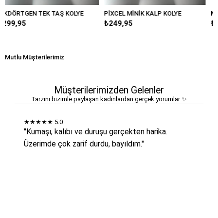
 KOLYE
PİXCEL MİNİK KALP KOLYE
MİNİMAL MOTİFLİ KALP
₺249,95
₺349,95
Mutlu Müşterilerimiz
Müşterilerimizden Gelenler
Tarzını bizimle paylaşan kadınlardan gerçek yorumlar ✨
★★★★★
5.0
"Kumaşı, kalıbı ve duruşu gerçekten harika.
Üzerimde çok zarif durdu, bayıldım."