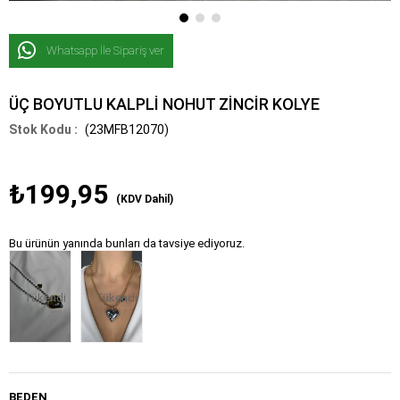
Whatsapp İle Sipariş ver
ÜÇ BOYUTLU KALPLİ NOHUT ZİNCİR KOLYE
(23MFB12070)
₺199,95
(KDV Dahil)
Bu ürünün yanında bunları da tavsiye ediyoruz.
Tükendi
Tükendi
BEDEN