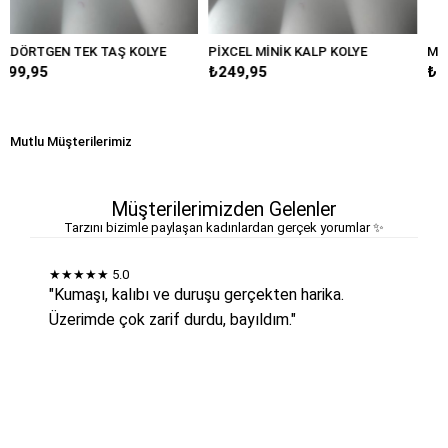
 KOLYE
PİXCEL MİNİK KALP KOLYE
MİNİMAL MOTİFLİ KALP 
₺249,95
₺349,95
Mutlu Müşterilerimiz
Müşterilerimizden Gelenler
Tarzını bizimle paylaşan kadınlardan gerçek yorumlar ✨
★★★★★
5.0
"Kumaşı, kalıbı ve duruşu gerçekten harika.
Üzerimde çok zarif durdu, bayıldım."