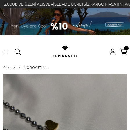
0₺ VE ÜZERİ ALIŞVERİŞLERDE ÜCRETSİZ KARGO FIRSATINI KAÇIRMAY
0
ÜÇ BOYUTLU KALPLİ NOHUT ZİNCİR KOLYE