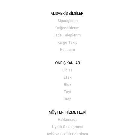
ALIŞVERİŞ BİLGİLERİ
Siparişlerim
Beğendiklerim
İade Taleplerim
Kargo Takip
Hesabım
ÖNE ÇIKANLAR
Elbise
Etek
Bluz
Tayt
Crop
MÜŞTERİ HİZMETLERİ
Hakkımızda
Üyelik Sözleşmesi
Kvkk ve Gizlilik Politikası