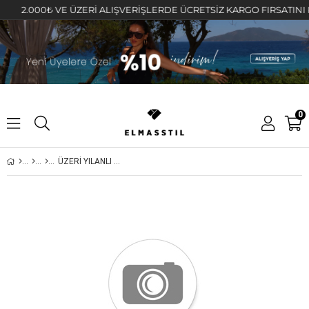
2.000₺ VE ÜZERİ ALIŞVERİŞLERDE ÜCRETSİZ KARGO FIRSATINI KAÇI
0
ÜZERİ YILANLI OVAL ÜÇLÜ KÜPE