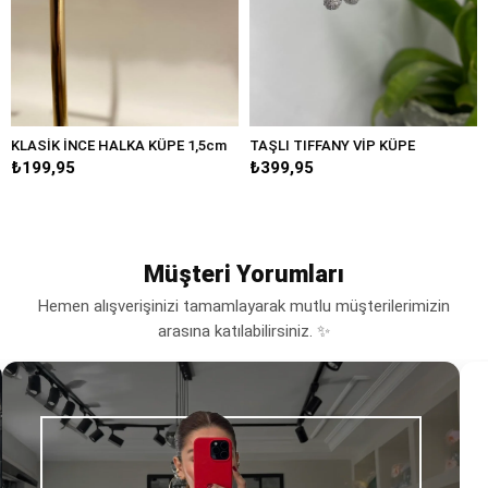
K İNCE HALKA KÜPE 1,5cm
TAŞLI TIFFANY VİP KÜPE
BÜYÜK 
,95
₺399,95
₺249,
Müşteri Yorumları
Hemen alışverişinizi tamamlayarak mutlu müşterilerimizin
arasına katılabilirsiniz. ✨