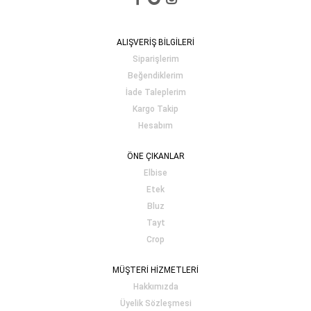
ALIŞVERİŞ BİLGİLERİ
Siparişlerim
Beğendiklerim
İade Taleplerim
Kargo Takip
Hesabım
ÖNE ÇIKANLAR
Elbise
Etek
Bluz
Tayt
Crop
MÜŞTERİ HİZMETLERİ
Hakkımızda
Üyelik Sözleşmesi