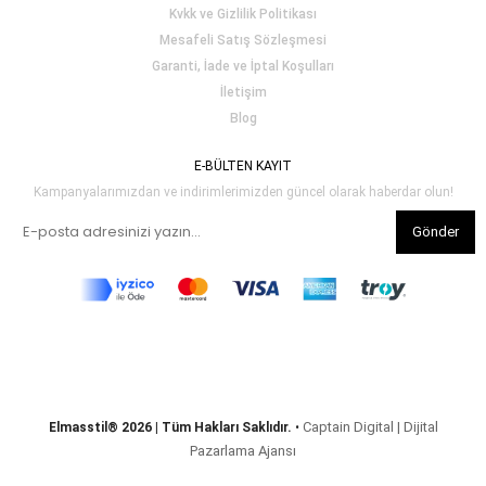
Kvkk ve Gizlilik Politikası
Mesafeli Satış Sözleşmesi
Garanti, İade ve İptal Koşulları
İletişim
Blog
E-BÜLTEN KAYIT
Kampanyalarımızdan ve indirimlerimizden güncel olarak haberdar olun!
Gönder
Captain Digital | Dijital
Elmasstil® 2026 | Tüm Hakları Saklıdır.
•
Pazarlama Ajansı