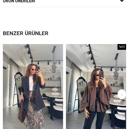
ÜRÜN ÖNERILERI
BENZER ÜRÜNLER
%40
İndirim
%40İndirim