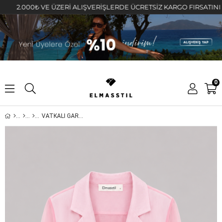
.000₺ VE ÜZERİ ALIŞVERİŞLERDE ÜCRETSİZ KARGO FIRSATINI KAÇIRM
0
VATKALI GARNİ DETAYLI CEKET/9739