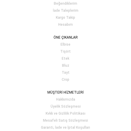
Beğendiklerim
İade Taleplerim
Kargo Takip
Hesabım
ÖNE ÇIKANLAR
Elbise
Tişört
Etek
Bluz
Tayt
Crop
MÜŞTERİ HİZMETLERİ
Hakkımızda
Üyelik Sözleşmesi
Kvkk ve Gizlilik Politikası
Mesafeli Satış Sözleşmesi
Garanti, İade ve İptal Koşulları