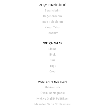
ALIŞVERİŞ BİLGİLERİ
Siparişlerim
Beğendiklerim
İade Taleplerim
Kargo Takip
Hesabım
ÖNE ÇIKANLAR
Elbise
Etek
Bluz
Tayt
Crop
MÜŞTERİ HİZMETLERİ
Hakkımızda
Üyelik Sözleşmesi
Kvkk ve Gizlilik Politikası
Mesafeli Satış Sözleşmesi