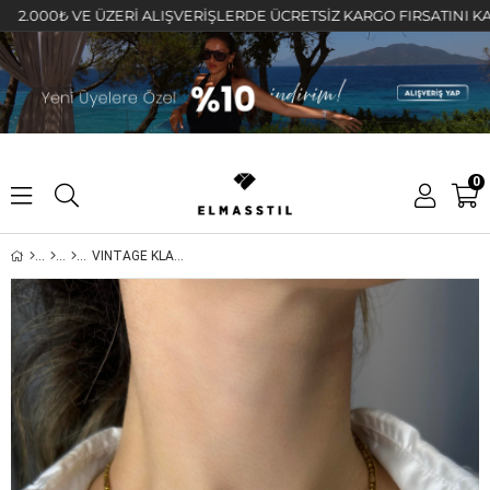
0₺ VE ÜZERİ ALIŞVERİŞLERDE ÜCRETSİZ KARGO FIRSATINI KAÇIRMAY
0
VINTAGE KLASİK ZİNCİR 60cm