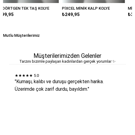
KOLYE
PİXCEL MİNİK KALP KOLYE
MİNİMAL MOTİFLİ KALP 
₺249,95
₺349,95
Mutlu Müşterilerimiz
Müşterilerimizden Gelenler
Tarzını bizimle paylaşan kadınlardan gerçek yorumlar ✨
★★★★★
5.0
"Kumaşı, kalıbı ve duruşu gerçekten harika.
Üzerimde çok zarif durdu, bayıldım."