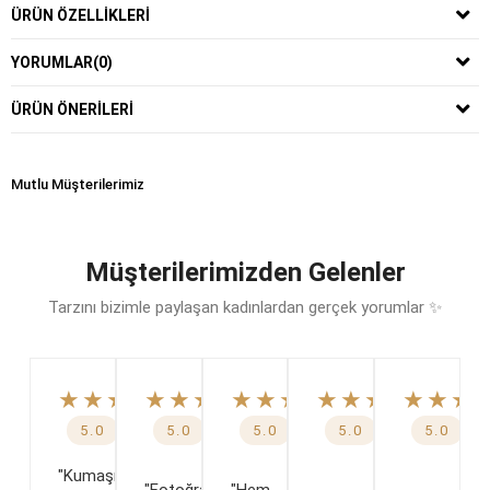
ÜRÜN ÖZELLIKLERI
YORUMLAR
(0)
ÜRÜN ÖNERILERI
Mutlu Müşterilerimiz
Müşterilerimizden Gelenler
Tarzını bizimle paylaşan kadınlardan gerçek yorumlar ✨
★★★★★
★★★★★
★★★★★
★★★★★
★★★
5.0
5.0
5.0
5.0
5.0
"Kumaşı,
"Fotoğraftakinden
"Hem