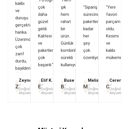
kalıbı
çok
şık
"Sipariş
"Yeni
ve
daha
hem
sürecinden
favori
duruşu
güzel
rahat
paketlemeye
parçam
gerçekten
geldi.
bir
kadar
oldu.
harika.
Kalitesi
ürün.
her
Kesimi
Üzerimde
ve
Günlük
şey
ve
çok
paketlemesi
kombinlerimde
çok
kalıbı
zarif
çok
sürekli
özenliydi."
mükemmel.
durdu,
başarılı."
kullanıyorum."
bayıldım."
Zeynep A.
Elif K.
Buse T.
Melisa Y.
Ceren D.
✓
✓
✓
✓
✓
Z
E
B
M
C
Doğrulanmış
Doğrulanmış
Doğrulanmış
Doğrulanmış
Doğrulanmı
Alışveriş
Alışveriş
Alışveriş
Alışveriş
Alışveriş