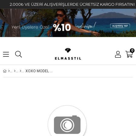
2.000₺ VE ÜZERİ ALIŞVERİŞLERDE ÜCRETSİZ KARGO FIRSATINI KAÇ
0
XOXO MODEL YÜZÜK