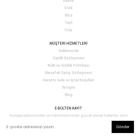
Elbise
Etek
Bluz
Tayt
Crop
MÜŞTERİ HİZMETLERİ
Hakkımızda
Üyelik Sözleşmesi
Kvkk ve Gizlilik Politikası
Mesafeli Satış Sözleşmesi
Garanti, İade ve İptal Koşulları
İletişim
Blog
E-BÜLTEN KAYIT
Kampanyalarımızdan ve indirimlerimizden güncel olarak haberdar olun!
Gönder