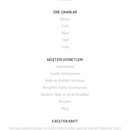
ÖNE ÇIKANLAR
Elbise
Etek
Bluz
Tayt
Crop
MÜŞTERİ HİZMETLERİ
Hakkımızda
Üyelik Sözleşmesi
Kvkk ve Gizlilik Politikası
Mesafeli Satış Sözleşmesi
Garanti, İade ve İptal Koşulları
İletişim
Blog
E-BÜLTEN KAYIT
Kampanyalarımızdan ve indirimlerimizden güncel olarak haberdar olun!