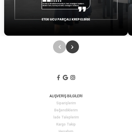
ALIŞVERİŞ BİLGİLERİ
Siparişlerim
Beğendiklerim
İade Taleplerim
Kargo Takip
Hesabım