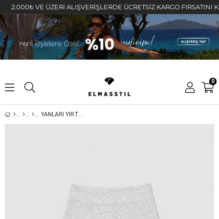
.000₺ VE ÜZERİ ALIŞVERİŞLERDE ÜCRETSİZ KARGO FIRSATINI KAÇIRM
0
YANLARI YIRTMAÇLI KAPRİ TAYT/3792