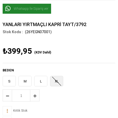
Whatsapp İle Sipariş ver
YANLARI YIRTMAÇLI KAPRİ TAYT/3792
(26YEGN07001)
₺399,95
(KDV Dahil)
BEDEN
S
M
L
XL
Kritik Stok