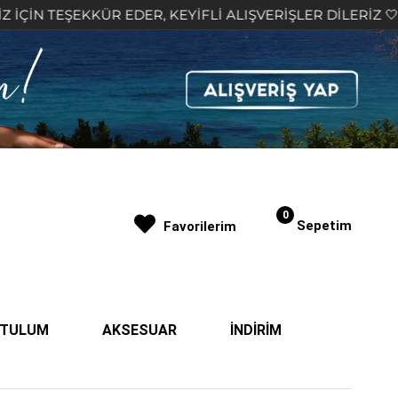
 EDER, KEYİFLİ ALIŞVERİŞLER DİLERİZ 🤍
2.000₺
0
Sepetim
Favorilerim
| TULUM
AKSESUAR
İNDİRİM