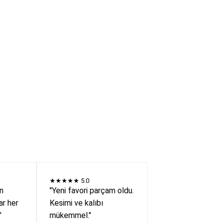
★★★★★
5.0
en
"Yeni favori parçam oldu.
r her
Kesimi ve kalıbı
"
mükemmel."