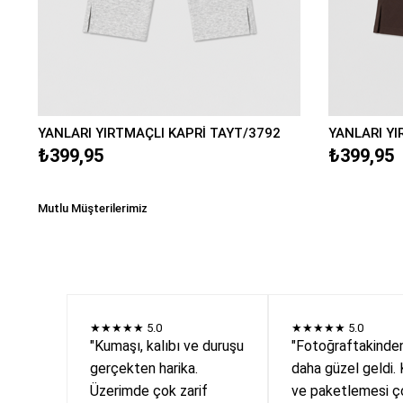
YANLARI YIRTMAÇLI KAPRİ TAYT/3792
YANLARI YI
₺399,95
₺399,95
Mutlu Müşterilerimiz
★★★★★
5.0
★★★★★
5.0
"Kumaşı, kalıbı ve duruşu
"Fotoğraftakinde
gerçekten harika.
daha güzel geldi. 
Üzerimde çok zarif
ve paketlemesi ç