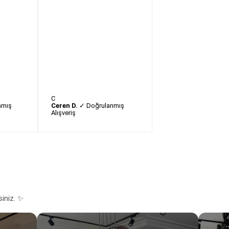
C
nmış
Ceren D.
✓ Doğrulanmış
Alışveriş
siniz. ✨