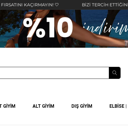
AYIN! 🤍
BİZİ TERCİH ETTİĞİNİZ İÇİN TEŞEKKÜR
T GİYİM
ALT GİYİM
DIŞ GİYİM
ELBİSE 