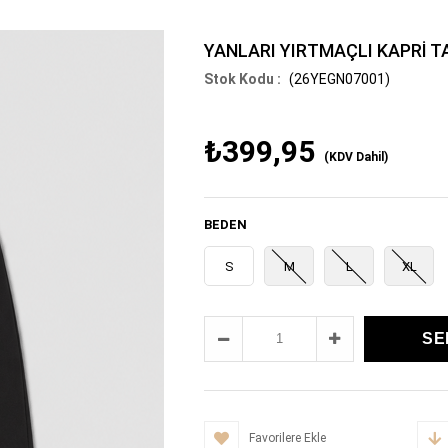
YANLARI YIRTMAÇLI KAPRİ T
(26YEGN07001)
₺399,95
(KDV Dahil)
BEDEN
S
M
L
XL
Favorilere Ekle