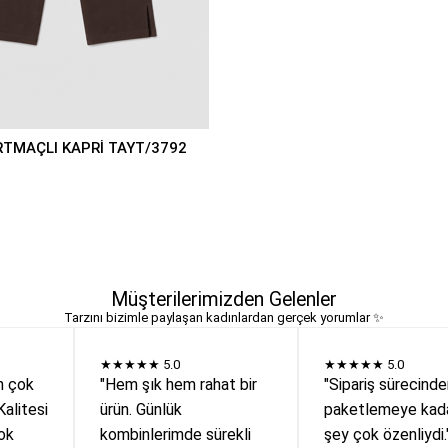
RTMAÇLI KAPRİ TAYT/3792
Müşterilerimizden Gelenler
Tarzını bizimle paylaşan kadınlardan gerçek yorumlar ✨
★★★★★
5.0
★★★★★
5.0
n çok
"Hem şık hem rahat bir
"Sipariş sürecind
Kalitesi
ürün. Günlük
paketlemeye kada
ok
kombinlerimde sürekli
şey çok özenliydi.