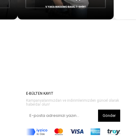
E-BÜLTEN KAYIT
Kampanyalarımızdan ve indirimlerimizden güncel olarak
haberdar olun!
Gönder