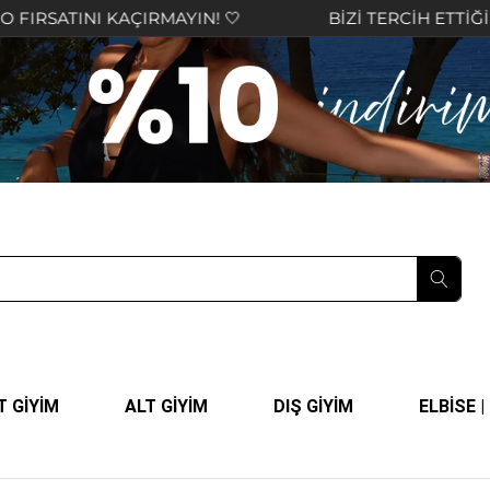
I KAÇIRMAYIN! 🤍
BİZİ TERCİH ETTİĞİNİZ İÇİN 
T GİYİM
ALT GİYİM
DIŞ GİYİM
ELBİSE 