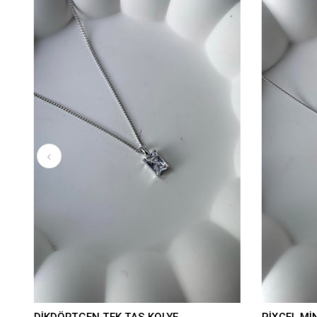
DİKDÖRTGEN TEK TAŞ KOLYE
PİXCEL MİN