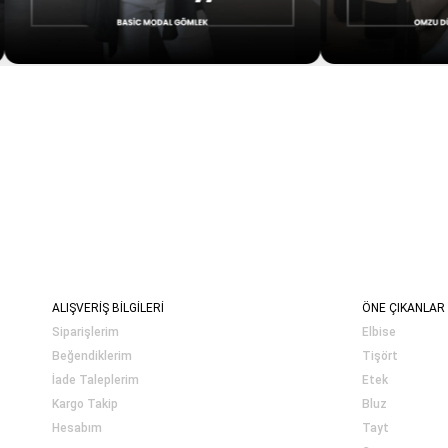
ALIŞVERİŞ BİLGİLERİ
ÖNE ÇIKANLAR
Siparişlerim
Elbise
Beğendiklerim
Tişört
İade Taleplerim
Etek
Kargo Takip
Bluz
Hesabım
Tayt