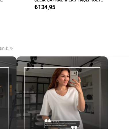
₺134,95
siniz. ✨