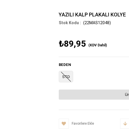
YAZILI KALP PLAKALI KOLYE
(22MAS12048)
₺89,95
(KDV Dahil)
BEDEN
STD
Ür
Favorilere Ekle