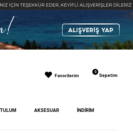
TEŞEKKÜR EDER, KEYİFLİ ALIŞVERİŞLER DİLERİZ 🤍
0
Sepetim
Favorilerim
| TULUM
AKSESUAR
İNDİRİM