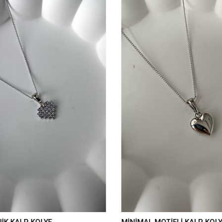
İK KALP KOLYE
MİNİMAL MOTİFLİ KALP KOLY