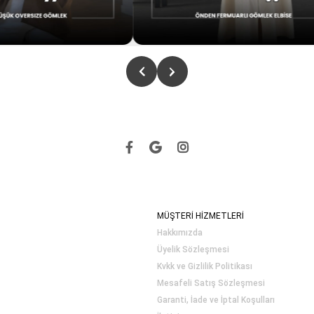
MÜŞTERİ HİZMETLERİ
Hakkımızda
Üyelik Sözleşmesi
Kvkk ve Gizlilik Politikası
Mesafeli Satış Sözleşmesi
Garanti, İade ve İptal Koşulları