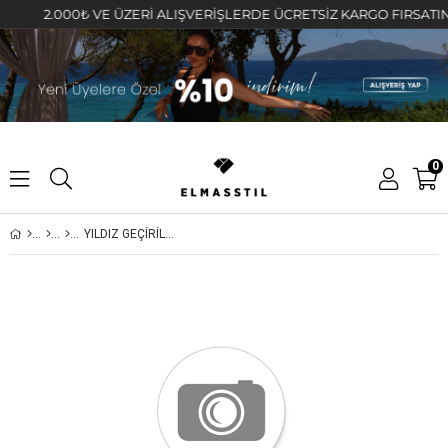
2.000₺ VE ÜZERİ ALIŞVERİŞLERDE ÜCRETSİZ KARGO FIRSATINI KA
0
YILDIZ GEÇİRİLMİŞ OVAL HALKA KÜPE