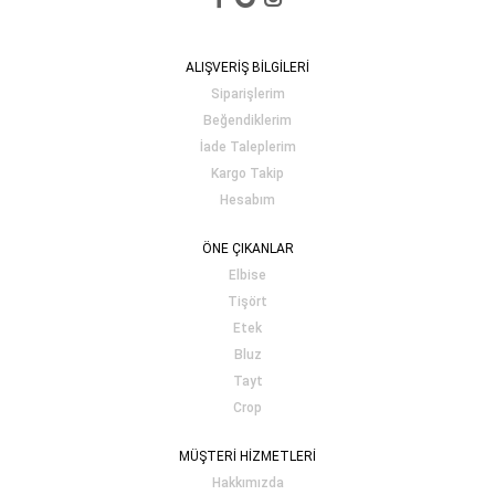
ALIŞVERİŞ BİLGİLERİ
Siparişlerim
Beğendiklerim
İade Taleplerim
Kargo Takip
Hesabım
ÖNE ÇIKANLAR
Elbise
Tişört
Etek
Bluz
Tayt
Crop
MÜŞTERİ HİZMETLERİ
Hakkımızda