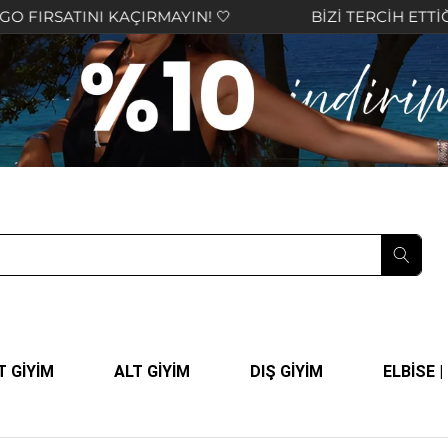
ATINI KAÇIRMAYIN! 🤍
BİZİ TERCİH ETTİĞİNİZ İÇ
T GİYİM
ALT GİYİM
DIŞ GİYİM
ELBİSE 