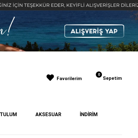
İN TEŞEKKÜR EDER, KEYİFLİ ALIŞVERİŞLER DİLERİZ 🤍
0
Sepetim
Favorilerim
| TULUM
AKSESUAR
İNDİRİM