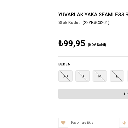
YUVARLAK YAKA SEAMLESS 
(22YBSC3201)
₺99,95
(KDV Dahil)
BEDEN
XS
S
M
L
Ür
Favorilere Ekle