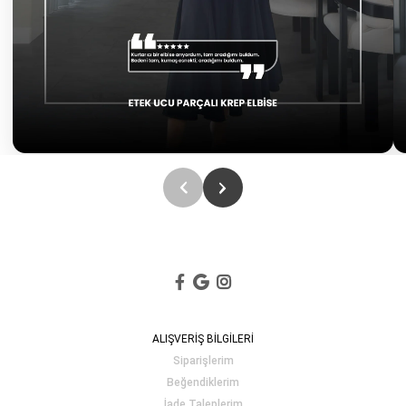
ALIŞVERİŞ BİLGİLERİ
Siparişlerim
Beğendiklerim
İade Taleplerim