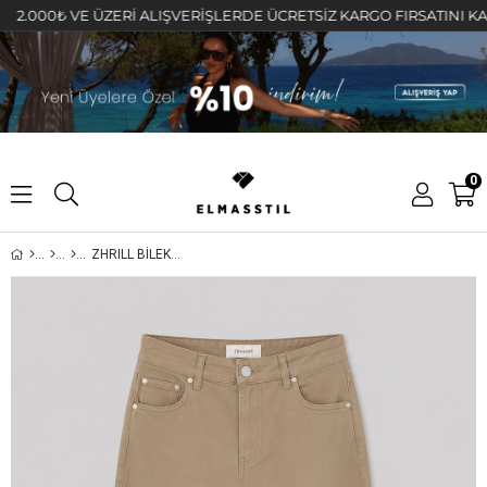
0₺ VE ÜZERİ ALIŞVERİŞLERDE ÜCRETSİZ KARGO FIRSATINI KAÇIRMAY
0
ZHRILL BİLEKTE BALON JEAN