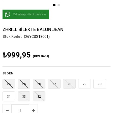
Whatsapp İle Sipariş ver
ZHRILL BİLEKTE BALON JEAN
(26YCSS18001)
₺999,95
(KDV Dahil)
BEDEN
24
25
26
27
28
29
30
31
33
32