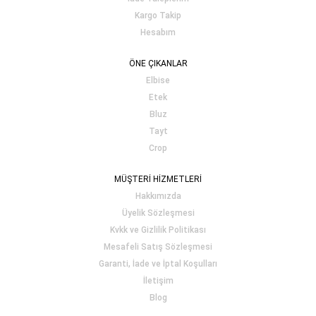
Kargo Takip
Hesabım
ÖNE ÇIKANLAR
Elbise
Etek
Bluz
Tayt
Crop
MÜŞTERİ HİZMETLERİ
Hakkımızda
Üyelik Sözleşmesi
Kvkk ve Gizlilik Politikası
Mesafeli Satış Sözleşmesi
Garanti, İade ve İptal Koşulları
İletişim
Blog