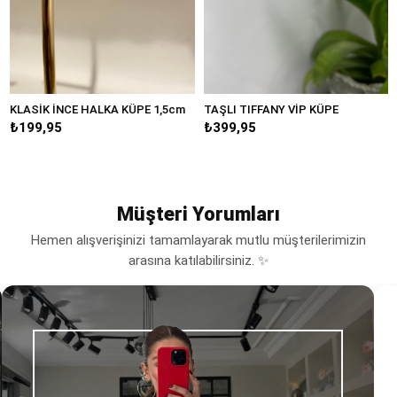
LASİK İNCE HALKA KÜPE 1,5cm
TAŞLI TIFFANY VİP KÜPE
BÜ
₺199,95
₺399,95
₺2
Müşteri Yorumları
Hemen alışverişinizi tamamlayarak mutlu müşterilerimizin
arasına katılabilirsiniz. ✨