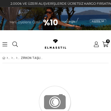
2.000₺ VE ÜZERİ ALIŞVERİŞLERDE ÜCRETSİZ KARGO FIRSATINI KA
0
ZİRKON TAŞLI KALIN HALKA KÜPE 2cm