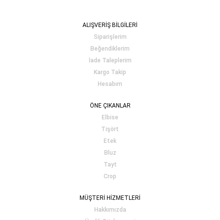
ALIŞVERİŞ BİLGİLERİ
Siparişlerim
Beğendiklerim
İade Taleplerim
Kargo Takip
Hesabım
ÖNE ÇIKANLAR
Elbise
Tişört
Etek
Bluz
Tayt
Crop
MÜŞTERİ HİZMETLERİ
Hakkımızda