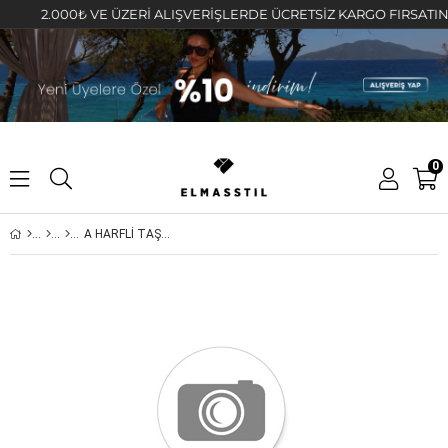
2.000₺ VE ÜZERİ ALIŞVERİŞLERDE ÜCRETSİZ KARGO FIRSATINI KA
0
A HARFLİ TAŞLI OVAL KOLYE 45cm