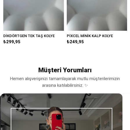
DİKDÖRTGEN TEK TAŞ KOLYE
PİXCEL MİNİK KALP KOLYE
M
₺299,95
₺249,95
₺
Müşteri Yorumları
Hemen alışverişinizi tamamlayarak mutlu müşterilerimizin
arasına katılabilirsiniz. ✨