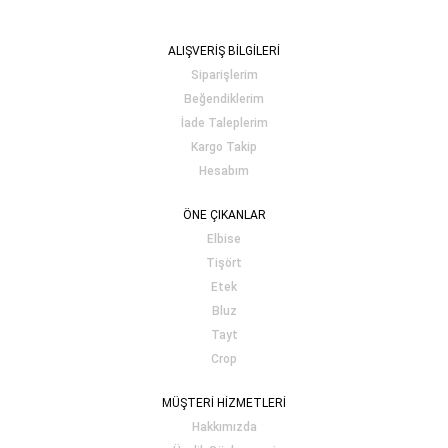
ALIŞVERİŞ BİLGİLERİ
Siparişlerim
Beğendiklerim
İade Taleplerim
Kargo Takip
Hesabım
ÖNE ÇIKANLAR
Elbise
Tişört
Etek
Bluz
Tayt
Crop
MÜŞTERİ HİZMETLERİ
Hakkımızda