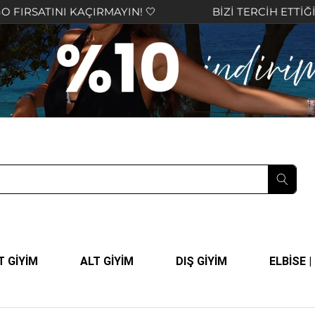
INI KAÇIRMAYIN! 🤍
BİZİ TERCİH ETTİĞİNİZ İÇİ
T GİYİM
ALT GİYİM
DIŞ GİYİM
ELBİSE 