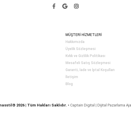
MÜŞTERİ HİZMETLERİ
Hakkımızda
Üyelik Sözleşmesi
Kvkk ve Gizlilik Politikası
Mesafeli Satış Sözleşmesi
Garanti, İade ve İptal Koşulları
İletişim
Blog
masstil® 2026 | Tüm Hakları Saklıdır.
•
Captain Digital | Dijital Pazarlama Aj