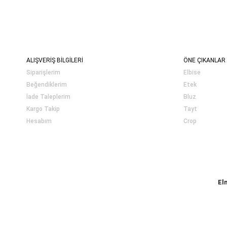
ALIŞVERİŞ BİLGİLERİ
ÖNE ÇIKANLAR
Siparişlerim
Elbise
Beğendiklerim
Etek
İade Taleplerim
Bluz
Kargo Takip
Tayt
Hesabım
Crop
El