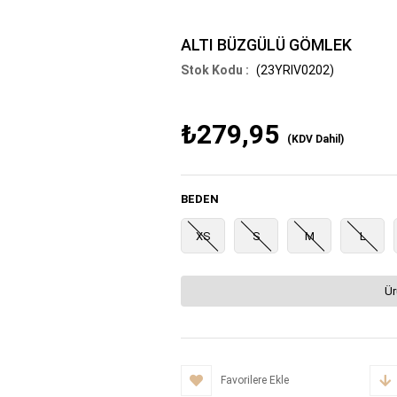
ALTI BÜZGÜLÜ GÖMLEK
(23YRIV0202)
₺279,95
(KDV Dahil)
BEDEN
XS
S
M
L
Ür
Favorilere Ekle