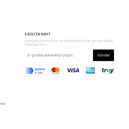
E-BÜLTEN KAYIT
Kampanyalarımızdan ve indirimlerimizden güncel olarak
haberdar olun!
Gönder
ansı