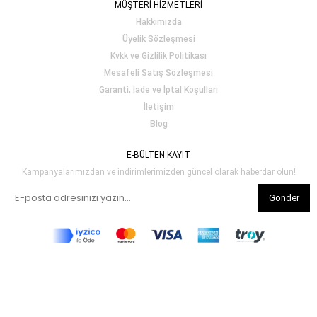
MÜŞTERİ HİZMETLERİ
Hakkımızda
Üyelik Sözleşmesi
Kvkk ve Gizlilik Politikası
Mesafeli Satış Sözleşmesi
Garanti, İade ve İptal Koşulları
İletişim
Blog
E-BÜLTEN KAYIT
Kampanyalarımızdan ve indirimlerimizden güncel olarak haberdar olun!
Gönder