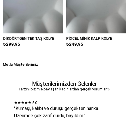
DÖRTGEN TEK TAŞ KOLYE
PİXCEL MİNİK KALP KOLYE
MİNİ
99,95
₺249,95
₺34
Mutlu Müşterilerimiz
Müşterilerimizden Gelenler
Tarzını bizimle paylaşan kadınlardan gerçek yorumlar ✨
★★★★★
5.0
"Kumaşı, kalıbı ve duruşu gerçekten harika.
Üzerimde çok zarif durdu, bayıldım."