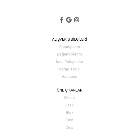
ALIŞVERİŞ BİLGİLERİ
Siparişlerim
Beğendiklerim
İade Taleplerim
Kargo Takip
Hesabım
ÖNE ÇIKANLAR
Elbise
Etek
Bluz
Tayt
Crop