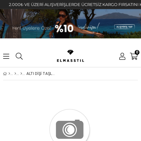
2.000₺ VE ÜZERİ ALIŞVERİŞLERDE ÜCRETSİZ KARGO FIRSATINI KAÇIR
0
ALTI DİŞİ TAŞLI TIFFANY KOLYE