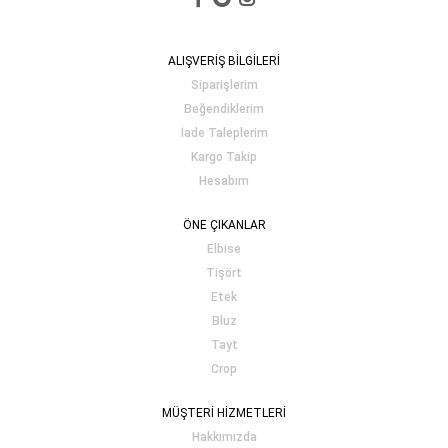
ALIŞVERİŞ BİLGİLERİ
Siparişlerim
Beğendiklerim
İade Taleplerim
Kargo Takip
Hesabım
ÖNE ÇIKANLAR
Elbise
Tişört
Etek
Bluz
Tayt
Crop
MÜŞTERİ HİZMETLERİ
Hakkımızda