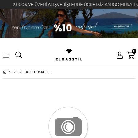
2.000₺ VE ÜZERİ ALIŞVERİŞLERDE ÜCRETSİZ KARGO FIRSATINI KAÇ
0
ALTI PÜSKÜLLÜ SWEAT ETEK