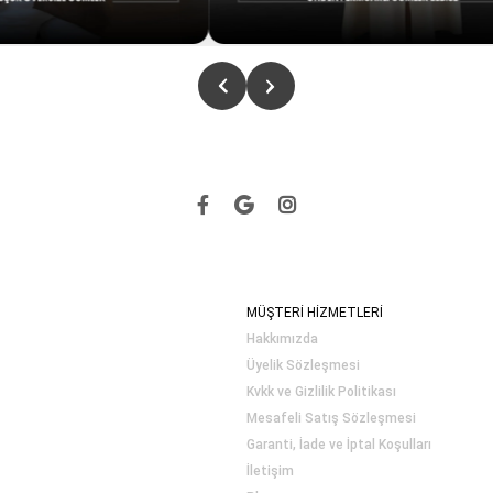
MÜŞTERİ HİZMETLERİ
Hakkımızda
Üyelik Sözleşmesi
Kvkk ve Gizlilik Politikası
Mesafeli Satış Sözleşmesi
Garanti, İade ve İptal Koşulları
İletişim