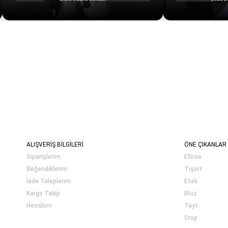
ALIŞVERİŞ BİLGİLERİ
ÖNE ÇIKANLAR
Siparişlerim
Elbise
Beğendiklerim
Tişört
İade Taleplerim
Etek
Kargo Takip
Bluz
Hesabım
Tayt
Crop