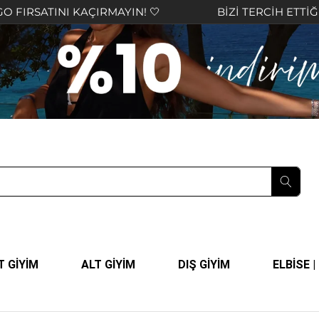
I KAÇIRMAYIN! 🤍
BİZİ TERCİH ETTİĞİNİZ İÇİN 
T GİYİM
ALT GİYİM
DIŞ GİYİM
ELBİSE 