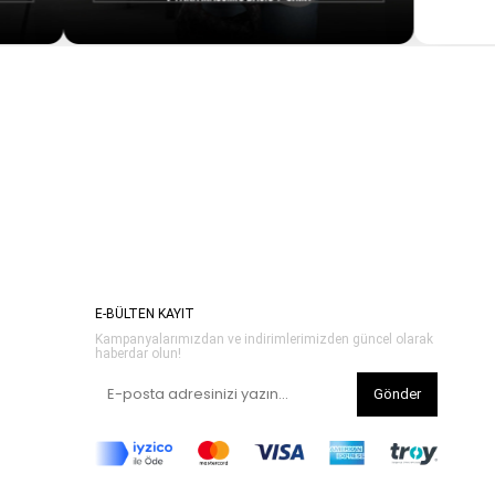
E-BÜLTEN KAYIT
Kampanyalarımızdan ve indirimlerimizden güncel olarak
haberdar olun!
Gönder