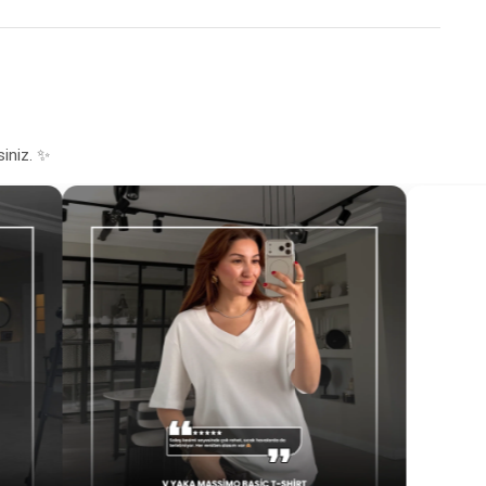
siniz. ✨