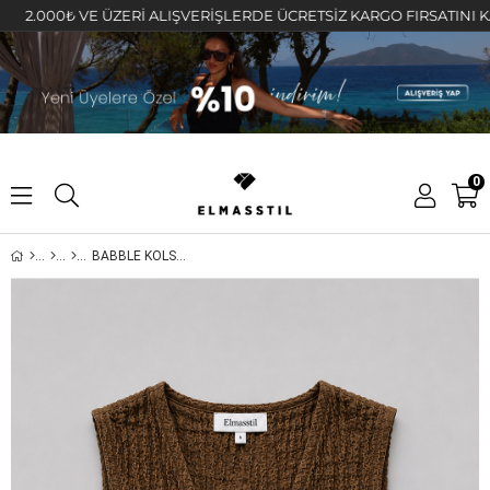
000₺ VE ÜZERİ ALIŞVERİŞLERDE ÜCRETSİZ KARGO FIRSATINI KAÇIRMA
0
BABBLE KOLSUZ YELEK