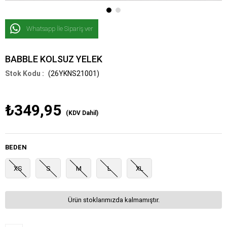
Whatsapp İle Sipariş ver
BABBLE KOLSUZ YELEK
(26YKNS21001)
₺349,95
(KDV Dahil)
BEDEN
XS
S
M
L
XL
Ürün stoklarımızda kalmamıştır.