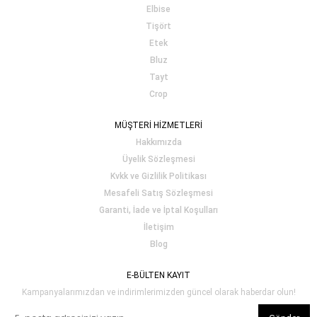
Elbise
Tişört
Etek
Bluz
Tayt
Crop
MÜŞTERİ HİZMETLERİ
Hakkımızda
Üyelik Sözleşmesi
Kvkk ve Gizlilik Politikası
Mesafeli Satış Sözleşmesi
Garanti, İade ve İptal Koşulları
İletişim
Blog
E-BÜLTEN KAYIT
Kampanyalarımızdan ve indirimlerimizden güncel olarak haberdar olun!